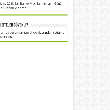
ayıs 2018 Salı Banko Maç Tahminleri – Günün
aa Kuponu
için
eren
 Siteler Güvenli?
ısımda yer almak için skype üzerinden iletişime
bilirsiniz.