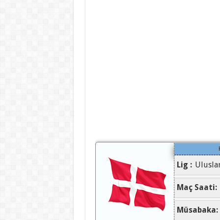
Lig :
Uluslar
Maç Saati:
Müsabaka: