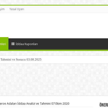
işim
Yasal Uyarı
nleri
İddaa Kuponları
ç Tahmini ve Sonucu 03.08.2025
roe Adaları İddaa Analizi ve Tahmini 07 Ekim 2020
Öneri