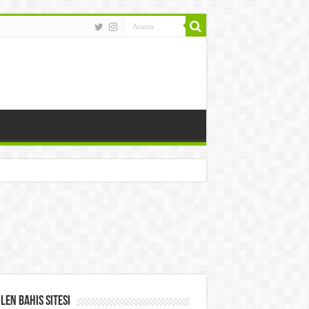
len Bahis Sitesi