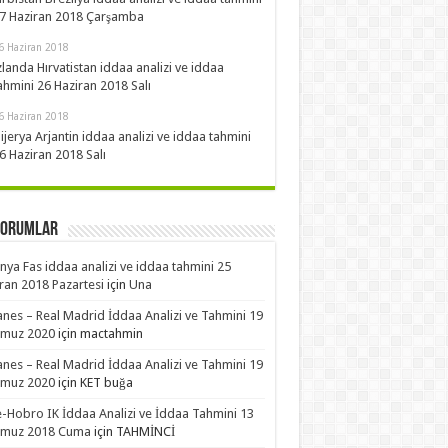
7 Haziran 2018 Çarşamba
6 Haziran 2018
zlanda Hırvatistan iddaa analizi ve iddaa
ahmini 26 Haziran 2018 Salı
6 Haziran 2018
ijerya Arjantin iddaa analizi ve iddaa tahmini
6 Haziran 2018 Salı
Yorumlar
nya Fas iddaa analizi ve iddaa tahmini 25
ran 2018 Pazartesi
için
Una
nes – Real Madrid İddaa Analizi ve Tahmini 19
muz 2020
için
mactahmin
nes – Real Madrid İddaa Analizi ve Tahmini 19
muz 2020
için
KET buğa
e-Hobro IK İddaa Analizi ve İddaa Tahmini 13
muz 2018 Cuma
için
TAHMİNCİ