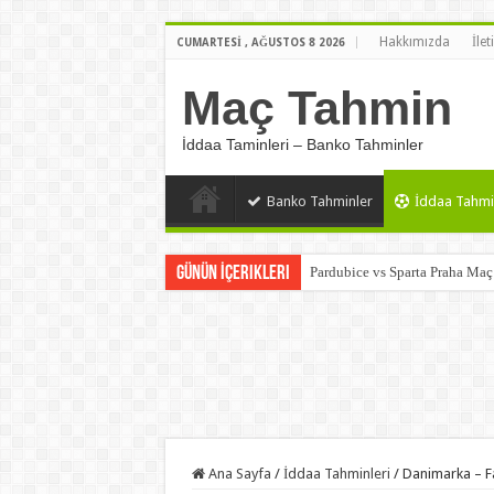
Hakkımızda
İlet
CUMARTESI , AĞUSTOS 8 2026
Maç Tahmin
İddaa Taminleri – Banko Tahminler
Banko Tahminler
İddaa Tahmi
Günün İçerikleri
Pardubice vs Sparta Praha Ma
Ana Sayfa
/
İddaa Tahminleri
/
Danimarka – Fa