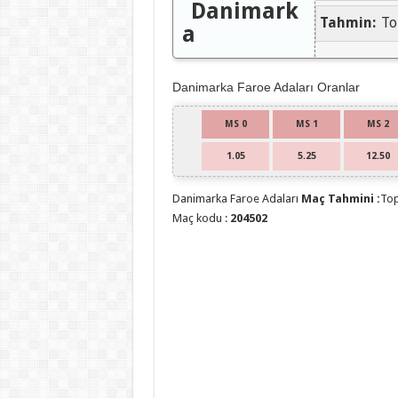
Danimark
Tahmin:
To
a
Danimarka Faroe Adaları Oranlar
MS 0
MS 1
MS 2
1.05
5.25
12.50
Danimarka Faroe Adaları
Maç Tahmini :
Top
Maç kodu :
204502