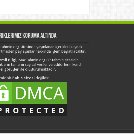
eriklerimiz Koruma Altında
tahmin.org sitesinde yayınlanan içerikleri kaynak
irtmeden paylaşanlar hakkında işlem başlatılacaktır.
mli Bilgi;
MacTahmin.org Bir tahmin sitesidir.
iklerin tamamı sayısal veriler ve editörlerin kendi
sel görüşleri ile oluşturulmaktadır.
emiz bir
Bahis sitesi
değildir.