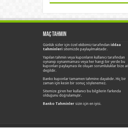
Maç Tahmin
Günlük sizler için özel ekibimiz tarafından
iddaa
tahminleri
sitemizde paylaşılmaktadır.
Yapılan tahmin veya kuponların kullanıcı tarafından
oynanıp oynanmaması veya her hangi bir yerde bu
kuponları paylaşması ile oluşan sorumluluklar bize ai
değildir.
Banko kuponlar tamamen tahmine dayalıdır. Hiç bir
zaman için kesin bir sonuç söylenemez.
Sitemize giren her kullanıcı bu bilgilerin farkında
olduğunu doğrulamıştır.
Banko Tahminler
sizin için en iyisi.