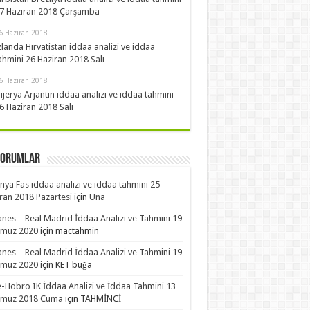
7 Haziran 2018 Çarşamba
6 Haziran 2018
zlanda Hırvatistan iddaa analizi ve iddaa
ahmini 26 Haziran 2018 Salı
6 Haziran 2018
ijerya Arjantin iddaa analizi ve iddaa tahmini
6 Haziran 2018 Salı
Yorumlar
nya Fas iddaa analizi ve iddaa tahmini 25
ran 2018 Pazartesi
için
Una
nes – Real Madrid İddaa Analizi ve Tahmini 19
muz 2020
için
mactahmin
nes – Real Madrid İddaa Analizi ve Tahmini 19
muz 2020
için
KET buğa
e-Hobro IK İddaa Analizi ve İddaa Tahmini 13
muz 2018 Cuma
için
TAHMİNCİ