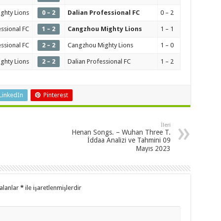
ghty Lions
0 – 2
Dalian Professional FC
0 – 2
essional FC
1 – 2
Cangzhou Mighty Lions
1 – 1
essional FC
2 – 2
Cangzhou Mighty Lions
1 – 0
ghty Lions
2 – 2
Dalian Professional FC
1 – 2
LinkedIn
Pinterest
İleri
Henan Songs. – Wuhan Three T.
İddaa Analizi ve Tahmini 09
Mayıs 2023
 alanlar
*
ile işaretlenmişlerdir