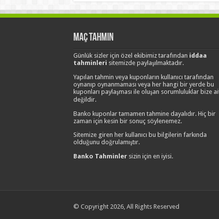
Maç Tahmin
Günlük sizler için özel ekibimiz tarafından
iddaa
tahminleri
sitemizde paylaşılmaktadır.
Yapılan tahmin veya kuponların kullanıcı tarafından
oynanıp oynanmaması veya her hangi bir yerde bu
kuponları paylaşması ile oluşan sorumluluklar bize ai
değildir.
Banko kuponlar tamamen tahmine dayalıdır. Hiç bir
zaman için kesin bir sonuç söylenemez.
Sitemize giren her kullanıcı bu bilgilerin farkında
olduğunu doğrulamıştır.
Banko Tahminler
sizin için en iyisi.
© Copyright 2026, All Rights Reserved