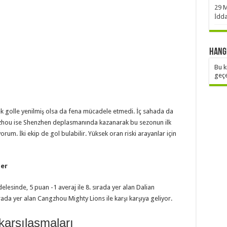
29 M
İdd
Hangi
Bu k
geçe
 golle yenilmiş olsa da fena mücadele etmedi. İç sahada da
angzhou ise Shenzhen deplasmanında kazanarak bu sezonun ilk
orum. İki ekip de gol bulabilir. Yüksek oran riski arayanlar için
ler
lesinde, 5 puan -1 averaj ile 8. sırada yer alan Dalian
ırada yer alan Cangzhou Mighty Lions ile karşı karşıya geliyor.
karşılaşmaları