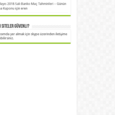
ayıs 2018 Salı Banko Maç Tahminleri – Günün
aa Kuponu
için
eren
 Siteler Güvenli?
ısımda yer almak için skype üzerinden iletişime
bilirsiniz.