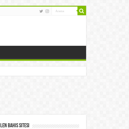
len Bahis Sitesi