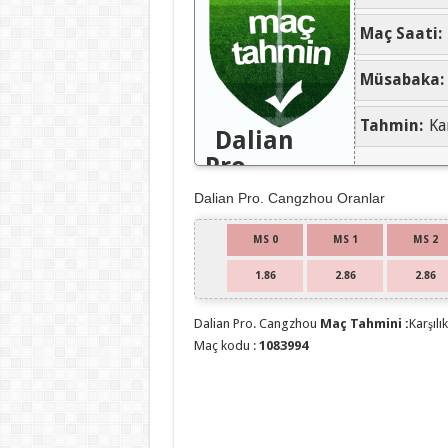
Maç Saati:
Müsabaka:
Tahmin:
Ka
Dalian
Pro.
Dalian Pro. Cangzhou Oranlar
MS 0
MS 1
MS 2
1.86
2.86
2.86
Dalian Pro. Cangzhou
Maç Tahmini :
Karşılı
Maç kodu :
1083994