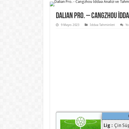
Dalian Pro. – Cangzhou İdda
9 Mayıs 2023
İddaa Tahminleri
Yo
Lig :
Çin Sü