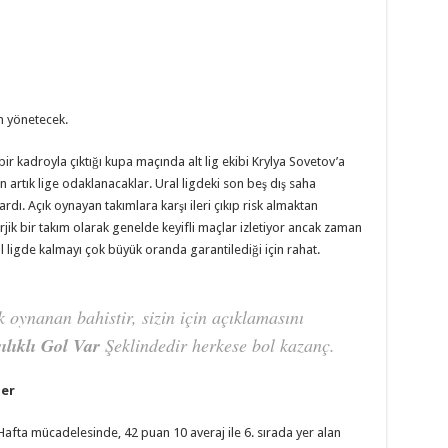
em
yönetecek.
r kadroyla çıktığı kupa maçında alt lig ekibi Krylya Sovetov’a
in artık lige odaklanacaklar. Ural ligdeki son beş dış saha
. Açık oynayan takımlara karşı ileri çıkıp risk almaktan
k bir takım olarak genelde keyifli maçlar izletiyor ancak zaman
l ligde kalmayı çok büyük oranda garantilediği için rahat.
 oynanan bahistir, sizin için açıklamasını
ılıklı Gol Var
Şeklindedir herkese bol kazanç.
ler
afta mücadelesinde, 42 puan 10 averaj ile 6. sırada yer alan