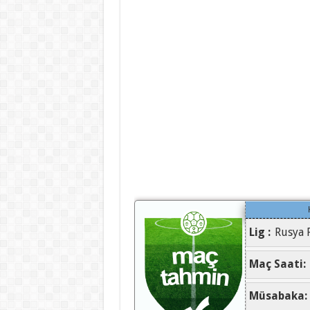
Lig :
Rusya 
Maç Saati:
Müsabaka: