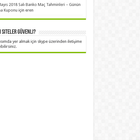
ayıs 2018 Salı Banko Maç Tahminleri – Günün
aa Kuponu
için
eren
 Siteler Güvenli?
ısımda yer almak için skype üzerinden iletişime
bilirsiniz.