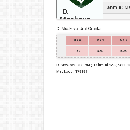
Tahmin:
Ma
D.
Moskova
D. Moskova Ural Oranlar
MS 0
MS 1
MS 2
1.32
3.40
5.25
D. Moskova Ural
Maç Tahmini :
Maç Sonucu
Maç kodu :
178189