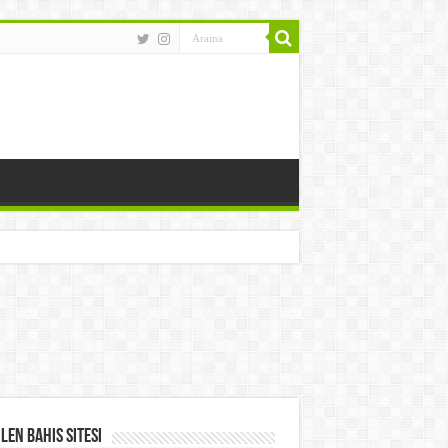
len Bahis Sitesi