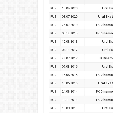
RUS
10.08.2020
Ural Ek
RUS
09.07.2020
Ural Eka
RUS
26.07.2019
FK Dinam
RUS
09.12.2018
FK Dinam
RUS
10.08.2018
Ural Ek
RUS
03.11.2017
Ural Ek
RUS
23.07.2017
FK Dina
RUS
07.03.2016
Ural Ek
RUS
16.08.2015
FK Dinam
RUS
18.05.2015
Ural Eka
RUS
24.08.2014
FK Dinam
RUS
30.11.2013
FK Dinam
RUS
16.09.2013
Ural Ek