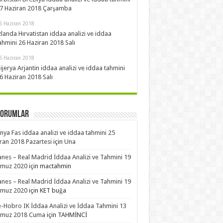
7 Haziran 2018 Çarşamba
6 Haziran 2018
zlanda Hırvatistan iddaa analizi ve iddaa
ahmini 26 Haziran 2018 Salı
6 Haziran 2018
ijerya Arjantin iddaa analizi ve iddaa tahmini
6 Haziran 2018 Salı
Yorumlar
nya Fas iddaa analizi ve iddaa tahmini 25
ran 2018 Pazartesi
için
Una
nes – Real Madrid İddaa Analizi ve Tahmini 19
muz 2020
için
mactahmin
nes – Real Madrid İddaa Analizi ve Tahmini 19
muz 2020
için
KET buğa
e-Hobro IK İddaa Analizi ve İddaa Tahmini 13
muz 2018 Cuma
için
TAHMİNCİ