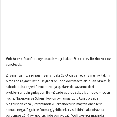
Veb Arena
Stadı’nda oynanacak maçı, hakem
Vladislav Bezborodov
yönetecek.
Zirvenin yalnızca iki puan gerisindeki CSKA dış sahada ligin en iyi takımı
olmasına rağmen kendi seyircisi önünde dört maçta altı puan bıraktı. İç
sahada daha agresif oynamaya çalıştıklarında savunmadaki
problemler belirginleşiyor. Bu mücadelede de sakatlıkları devam eden
Fuchs, Nababkin ve Schennikov’un oynaması zor. Aynı bölgede
Magnusson cezalı, karantinadaki Fernandes ise maçtan önce test
sonucu negatif gelirse forma giyebilecek. Ev sahibinin aklı biraz da
perşembe günü Avrupa Ligi’nde oynayacağı Wolfsberger maçında