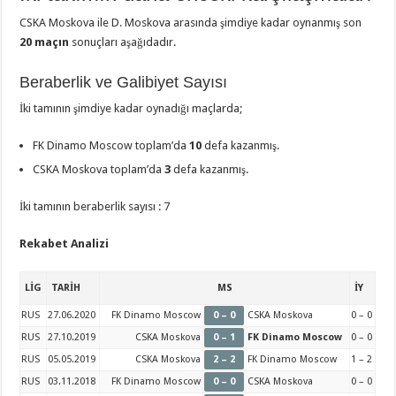
CSKA Moskova ile D. Moskova arasında şimdiye kadar oynanmış son
20 maçın
sonuçları aşağıdadır.
Beraberlik ve Galibiyet Sayısı
İki tamının şimdiye kadar oynadığı maçlarda;
FK Dinamo Moscow toplam’da
10
defa kazanmış.
CSKA Moskova toplam’da
3
defa kazanmış.
İki tamının beraberlik sayısı : 7
Rekabet Analizi
LİG
TARİH
MS
İY
RUS
27.06.2020
FK Dinamo Moscow
0 – 0
CSKA Moskova
0 – 0
RUS
27.10.2019
CSKA Moskova
0 – 1
FK Dinamo Moscow
0 – 0
RUS
05.05.2019
CSKA Moskova
2 – 2
FK Dinamo Moscow
1 – 2
RUS
03.11.2018
FK Dinamo Moscow
0 – 0
CSKA Moskova
0 – 0