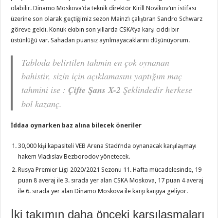
olabilir. Dinamo Moskova’da teknik direktör Kirill Novikov’un istifası
üzerine son olarak geçtiğimiz sezon Mainz’ı çalıştıran Sandro Schwarz
göreve geldi. Konuk ekibin son yıllarda CSKA’ya karşı ciddi bir
üstünlüğü var. Sahadan puansız ayrılmayacaklarını düşünüyorum.
Tabloda belirtilen tahmin en çok oynanan
bahistir, sizin için açıklamasını yaptığım maç
tahmini ise :
Çifte Şans X-2
Şeklindedir herkese
bol kazanç.
İddaa oynarken baz alına bilecek öneriler
30,000 kişi kapasiteli VEB Arena Stadı’nda oynanacak karşılaşmayı
hakem Vladislav Bezborodov yönetecek.
Rusya Premier Ligi 2020/2021 Sezonu 11. Hafta mücadelesinde, 19
puan 8 averaj ile 3. sırada yer alan CSKA Moskova, 17 puan 4 averaj
ile 6. sırada yer alan Dinamo Moskova ile karşı karşıya geliyor.
İki takımın daha önceki karşılaşmaları