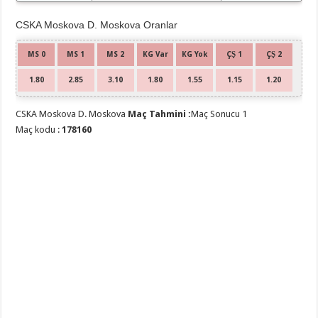
CSKA Moskova D. Moskova Oranlar
MS 0
MS 1
MS 2
KG Var
KG Yok
ÇŞ 1
ÇŞ 2
1.80
2.85
3.10
1.80
1.55
1.15
1.20
CSKA Moskova D. Moskova
Maç Tahmini :
Maç Sonucu 1
Maç kodu :
178160