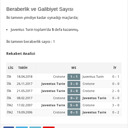
Beraberlik ve Galibiyet Sayısı
İki tamının şimdiye kadar oynadığı maçlarda;
Juventus Turin toplam’da
5
defa kazanmış.
İki tamının beraberlik sayısı : 1
Rekabet Analizi
LİG
TARİH
MS
İY
İTA
18.04.2018
Crotone
1 – 1
Juventus Turin
0 – 1
İTA
26.11.2017
Juventus Turin
3 – 0
Crotone
0 – 0
İTA
21.05.2017
Juventus Turin
3 – 0
Crotone
2 – 0
İTA
08.02.2017
Crotone
0 – 2
Juventus Turin
0 – 0
İTA2
17.02.2007
Juventus Turin
5 – 0
Crotone
3 – 0
İTA2
19.09.2006
Crotone
0 – 3
Juventus Turin
0 – 2