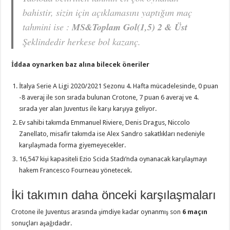
bahistir, sizin için açıklamasını yaptığım maç
tahmini ise :
MS&Toplam Gol(1,5) 2 & Üst
Şeklindedir herkese bol kazanç.
İddaa oynarken baz alına bilecek öneriler
İtalya Serie A Ligi 2020/2021 Sezonu 4. Hafta mücadelesinde, 0 puan
-8 averaj ile son sırada bulunan Crotone, 7 puan 6 averaj ve 4.
sırada yer alan Juventus ile karşı karşıya geliyor.
Ev sahibi takımda Emmanuel Riviere, Denis Dragus, Niccolo
Zanellato, misafir takımda ise Alex Sandro sakatlıkları nedeniyle
karşılaşmada forma giyemeyecekler.
16,547 kişi kapasiteli Ezio Scida Stadı’nda oynanacak karşılaşmayı
hakem Francesco Fourneau yönetecek.
İki takımın daha önceki karşılaşmaları
Crotone ile Juventus arasında şimdiye kadar oynanmış son
6 maçın
sonuçları aşağıdadır.