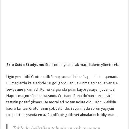
Ezio Scida Stadyumu
Stadı’nda oynanacak maçı, hakem
yönetecek.
Ligin yeni ekibi Crotone, ilk 3 maç sonunda henüz puanla tanışamadı.
Bu maçlarda kalelerinde 10 gol gördüler. Savunmaları henüz Serie A
seviyesine çıkamadı. Roma karşısında puan kaybı yaşayan Juventus,
Napoli maçını hükmen kazandı. Cristiano Ronaldo’nun koronavirüs
testinin pozitif çıkması ise moralleri bozan nokta oldu. Konuk ekibin
kadro kalitesi Crotone’nin çok üstünde. Savunmada sorun yaşayan
rakipleri karşısında en az 2 gollü bir galibiyet almalarını bekliyorum.
Tabloda belirtilen tahmin en çok oynanan