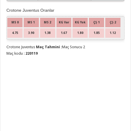
Crotone Juventus Oranlar
MS 0
MS 1
MS 2
KG Var
KG Yok
ÇŞ 1
ÇŞ 2
4.75
3.90
1.38
1.67
1.80
1.85
1.12
Crotone Juventus
Maç Tahmini :
Maç Sonucu 2
Maç kodu :
220119