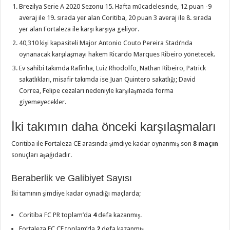
Brezilya Serie A 2020 Sezonu 15. Hafta mücadelesinde, 12 puan -9
averaj ile 19. sırada yer alan Coritiba, 20 puan 3 averaj ile 8. sırada
yer alan Fortaleza ile karşı karşıya geliyor.
40,310 kişi kapasiteli Major Antonio Couto Pereira Stadı’nda
oynanacak karşılaşmayı hakem Ricardo Marques Ribeiro yönetecek.
Ev sahibi takımda Rafinha, Luiz Rhodolfo, Nathan Ribeiro, Patrick
sakatlıkları, misafir takımda ise Juan Quintero sakatlığı; David
Correa, Felipe cezaları nedeniyle karşılaşmada forma
giyemeyecekler.
İki takımın daha önceki karşılaşmaları
Coritiba ile Fortaleza CE arasında şimdiye kadar oynanmış son
8 maçın
sonuçları aşağıdadır.
Beraberlik ve Galibiyet Sayısı
İki tamının şimdiye kadar oynadığı maçlarda;
Coritiba FC PR toplam’da
4
defa kazanmış.
Fortaleza EC CE toplam’da
2
defa kazanmış.