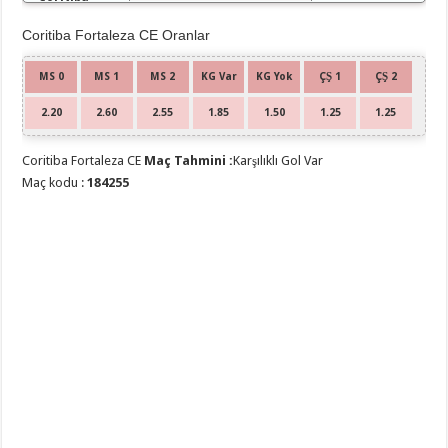
Coritiba Fortaleza CE Oranlar
MS 0
MS 1
MS 2
KG Var
KG Yok
ÇŞ 1
ÇŞ 2
2.20
2.60
2.55
1.85
1.50
1.25
1.25
Coritiba Fortaleza CE
Maç Tahmini :
Karşılıklı Gol Var
Maç kodu :
184255