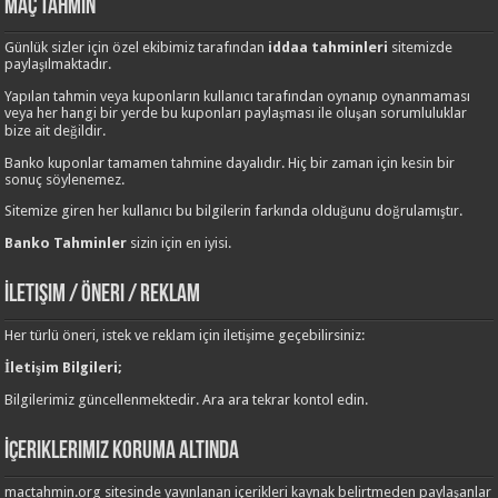
Maç Tahmin
Günlük sizler için özel ekibimiz tarafından
iddaa tahminleri
sitemizde
paylaşılmaktadır.
Yapılan tahmin veya kuponların kullanıcı tarafından oynanıp oynanmaması
veya her hangi bir yerde bu kuponları paylaşması ile oluşan sorumluluklar
bize ait değildir.
Banko kuponlar tamamen tahmine dayalıdır. Hiç bir zaman için kesin bir
sonuç söylenemez.
Sitemize giren her kullanıcı bu bilgilerin farkında olduğunu doğrulamıştır.
Banko Tahminler
sizin için en iyisi.
İletişim / Öneri / Reklam
Her türlü öneri, istek ve reklam için iletişime geçebilirsiniz:
İletişim Bilgileri;
Bilgilerimiz güncellenmektedir. Ara ara tekrar kontol edin.
İçeriklerimiz Koruma Altında
mactahmin.org sitesinde yayınlanan içerikleri kaynak belirtmeden paylaşanlar