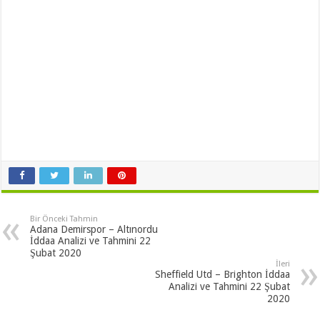
Bir Önceki Tahmin
Adana Demirspor – Altınordu
İddaa Analizi ve Tahmini 22
Şubat 2020
İleri
Sheffield Utd – Brighton İddaa
Analizi ve Tahmini 22 Şubat
2020