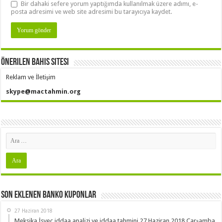
Bir dahaki sefere yorum yaptığımda kullanılmak üzere adımı, e-
posta adresimi ve web site adresimi bu tarayıcıya kaydet.
Önerilen Bahis Sitesi
Reklam ve İletişim
skype@mactahmin.org
Son Eklenen Banko Kuponlar
27 Haziran 2018
Meksika İsveç iddaa analizi ve iddaa tahmini 27 Haziran 2018 Çarşamba