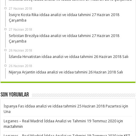
27 Haziran 2018
İsviçre Kosta Rika iddaa analizi ve iddaa tahmini 27 Haziran 2018
Çarşamba
27 Haziran 2018
Sırbistan Brezilya iddaa analizi ve iddaa tahmini 27 Haziran 2018
Çarşamba
26 Haziran 2018
İzlanda Hırvatistan iddaa analizi ve iddaa tahmini 26 Haziran 2018 Salı
26 Haziran 2018
Nijerya Arjantin iddaa analizi ve iddaa tahmini 26 Haziran 2018 Salı
Son Yorumlar
İspanya Fas iddaa analizi ve iddaa tahmini 25 Haziran 2018 Pazartesi
için
Una
Leganes – Real Madrid İddaa Analizi ve Tahmini 19 Temmuz 2020
için
mactahmin
Leganes – Real Madrid İddaa Analizi ve Tahmini 19 Temmuz 2020
için
KET