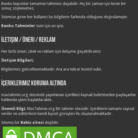
Banko kuponlar tamamen tahmine dayalıdır. Hiç bir zaman için kesin bir
sonuç söylenemez.
Sitemize giren her kullanıcı bu bilgilerin farkında olduğunu doğrulamıştır.
Banko Tahminler
sizin için en iyisi.
İletişim / Öneri / Reklam
Her türlü öneri, istek ve reklam için iletişime geçebilirsiniz:
İletişim Bilgileri;
Bilgilerimiz güncellenmektedir. Ara ara tekrar kontol edin.
İçeriklerimiz Koruma Altında
mactahmin.org sitesinde yayınlanan içerikleri kaynak belirtmeden paylaşanlar
hakkında işlem başlatılacaktır.
Önemli Bilgi;
MacTahmin.org Bir tahmin sitesidir. İçeriklerin tamamı sayısal
veriler ve editörlerin kendi kişisel görüşleri ile oluşturulmaktadır.
Sitemiz bir
Bahis sitesi
değildir.