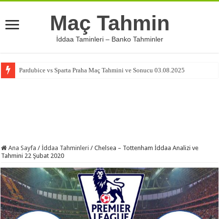
Maç Tahmin
İddaa Taminleri – Banko Tahminler
Pardubice vs Sparta Praha Maç Tahmini ve Sonucu 03.08.2025
Ana Sayfa
/
İddaa Tahminleri
/
Chelsea – Tottenham İddaa Analizi ve
Tahmini 22 Şubat 2020