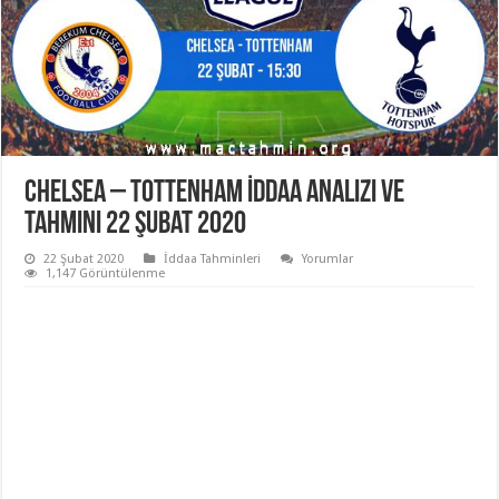
Chelsea – Tottenham İddaa Analizi ve
Tahmini 22 Şubat 2020
22 Şubat 2020
İddaa Tahminleri
Yorumlar
1,147 Görüntülenme