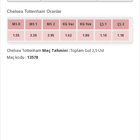
Chelsea Tottenham Oranlar
MS 0
MS 1
MS 2
KG Var
KG Yok
ÇŞ 1
ÇŞ 2
1.55
3.30
3.95
1.62
1.80
1.10
1.18
Chelsea Tottenham
Maç Tahmini :
Toplam Gol 2,5 Üst
Maç kodu :
13578