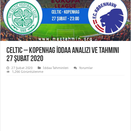
Celtic – Kopenhag İddaa Analizi ve Tahmini
27 Şubat 2020
27 Şubat 2020
İddaa Tahminleri
Yorumlar
1,266 Görüntülenme