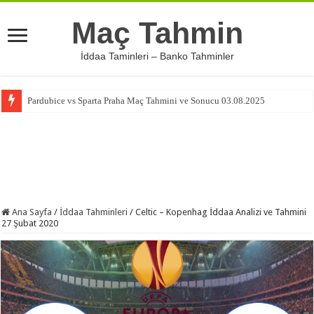
Maç Tahmin
İddaa Taminleri – Banko Tahminler
Pardubice vs Sparta Praha Maç Tahmini ve Sonucu 03.08.2025
Ana Sayfa
/
İddaa Tahminleri
/
Celtic – Kopenhag İddaa Analizi ve Tahmini
27 Şubat 2020