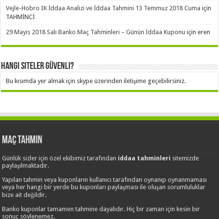
Vejle-Hobro IK İddaa Analizi ve İddaa Tahmini 13 Temmuz 2018 Cuma
için
TAHMİNCİ
29 Mayıs 2018 Salı Banko Maç Tahminleri – Günün İddaa Kuponu
için
eren
Hangi Siteler Güvenli?
Bu kısımda yer almak için skype üzerinden iletişime geçebilirsiniz.
Maç Tahmin
Günlük sizler için özel ekibimiz tarafından
iddaa tahminleri
sitemizde
paylaşılmaktadır.
Yapılan tahmin veya kuponların kullanıcı tarafından oynanıp oynanmaması
veya her hangi bir yerde bu kuponları paylaşması ile oluşan sorumluluklar
bize ait değildir.
Banko kuponlar tamamen tahmine dayalıdır. Hiç bir zaman için kesin bir
sonuç söylenemez.