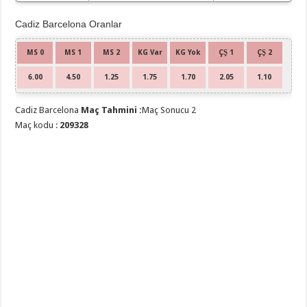
Cadiz Barcelona Oranlar
MS 0
MS 1
MS 2
KG Var
KG Yok
ÇŞ 1
ÇŞ 2
6.00
4.50
1.25
1.75
1.70
2.05
1.10
Cadiz Barcelona
Maç Tahmini :
Maç Sonucu 2
Maç kodu :
209328