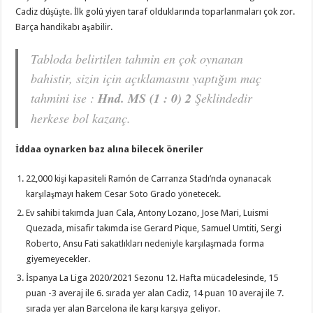
Cadiz düşüşte. İlk golü yiyen taraf olduklarında toparlanmaları çok zor.
Barça handikabı aşabilir.
Tabloda belirtilen tahmin en çok oynanan
bahistir, sizin için açıklamasını yaptığım maç
tahmini ise :
Hnd. MS (1 : 0) 2
Şeklindedir
herkese bol kazanç.
İddaa oynarken baz alına bilecek öneriler
22,000 kişi kapasiteli Ramón de Carranza Stadı’nda oynanacak
karşılaşmayı hakem Cesar Soto Grado yönetecek.
Ev sahibi takımda Juan Cala, Antony Lozano, Jose Mari, Luismi
Quezada, misafir takımda ise Gerard Pique, Samuel Umtiti, Sergi
Roberto, Ansu Fati sakatlıkları nedeniyle karşılaşmada forma
giyemeyecekler.
İspanya La Liga 2020/2021 Sezonu 12. Hafta mücadelesinde, 15
puan -3 averaj ile 6. sırada yer alan Cadiz, 14 puan 10 averaj ile 7.
sırada yer alan Barcelona ile karşı karşıya geliyor.