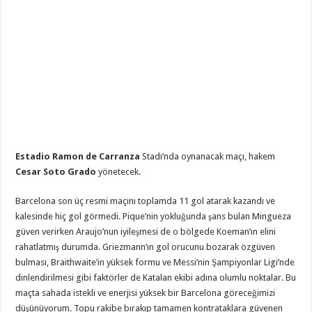
Estadio Ramon de Carranza
Stadı’nda oynanacak maçı, hakem
Cesar Soto Grado
yönetecek.
Barcelona son üç resmi maçını toplamda 11 gol atarak kazandı ve
kalesinde hiç gol görmedi. Pique’nin yokluğunda şans bulan Mingueza
güven verirken Araujo’nun iyileşmesi de o bölgede Koeman’ın elini
rahatlatmış durumda. Griezmann’ın gol orucunu bozarak özgüven
bulması, Braithwaite’in yüksek formu ve Messi’nin Şampiyonlar Ligi’nde
dinlendirilmesi gibi faktörler de Katalan ekibi adına olumlu noktalar. Bu
maçta sahada istekli ve enerjisi yüksek bir Barcelona göreceğimizi
düşünüyorum. Topu rakibe bırakıp tamamen kontrataklara güvenen