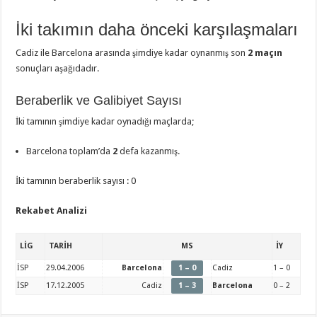
İki takımın daha önceki karşılaşmaları
Cadiz ile Barcelona arasında şimdiye kadar oynanmış son
2 maçın
sonuçları aşağıdadır.
Beraberlik ve Galibiyet Sayısı
İki tamının şimdiye kadar oynadığı maçlarda;
Barcelona toplam’da
2
defa kazanmış.
İki tamının beraberlik sayısı : 0
Rekabet Analizi
LİG
TARİH
MS
İY
İSP
29.04.2006
Barcelona
1 – 0
Cadiz
1 – 0
İSP
17.12.2005
Cadiz
1 – 3
Barcelona
0 – 2