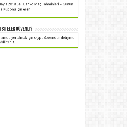
ayıs 2018 Salı Banko Maç Tahminleri – Günün
aa Kuponu
için
eren
 Siteler Güvenli?
ısımda yer almak için skype üzerinden iletişime
bilirsiniz.