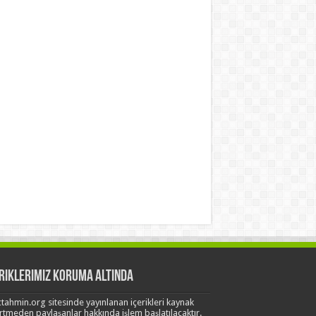
eriklerimiz Koruma Altında
tahmin.org sitesinde yayınlanan içerikleri kaynak
irtmeden paylaşanlar hakkında işlem başlatılacaktır.