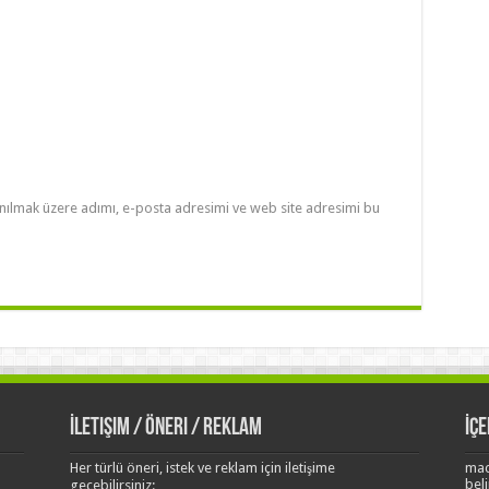
nılmak üzere adımı, e-posta adresimi ve web site adresimi bu
İletişim / Öneri / Reklam
İç
Her türlü öneri, istek ve reklam için iletişime
mac
bel
geçebilirsiniz: