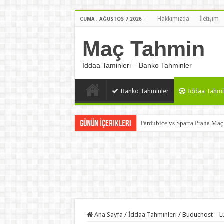
Hakkımızda
İletişim
CUMA , AĞUSTOS 7 2026
Maç Tahmin
İddaa Taminleri – Banko Tahminler
Banko Tahminler
İddaa Tahmi
Günün İçerikleri
Pardubice vs Sparta Praha Ma
Ana Sayfa
/
İddaa Tahminleri
/
Buducnost – L