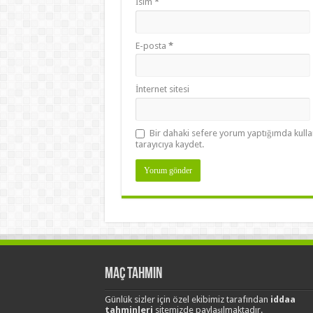
İsim
*
E-posta
*
İnternet sitesi
Bir dahaki sefere yorum yaptığımda kulla
tarayıcıya kaydet.
Maç Tahmin
Günlük sizler için özel ekibimiz tarafından
iddaa
tahminleri
sitemizde paylaşılmaktadır.