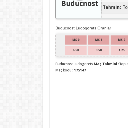
Buducnost
Tahmin:
To
Buducnost Ludogorets Oranlar
MS 0
MS 1
MS 2
6.50
3.50
1.25
Buducnost Ludogorets
Maç Tahmini :
Topla
Maç kodu :
175147