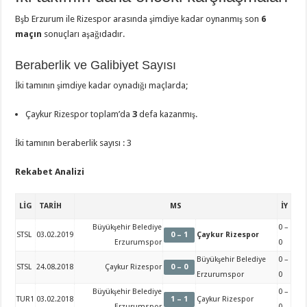
Bşb Erzurum ile Rizespor arasında şimdiye kadar oynanmış son
6
maçın
sonuçları aşağıdadır.
Beraberlik ve Galibiyet Sayısı
İki tamının şimdiye kadar oynadığı maçlarda;
Çaykur Rizespor toplam’da
3
defa kazanmış.
İki tamının beraberlik sayısı : 3
Rekabet Analizi
LİG
TARİH
MS
İY
Büyükşehir Belediye
0 –
STSL
03.02.2019
0 – 1
Çaykur Rizespor
Erzurumspor
0
Büyükşehir Belediye
0 –
STSL
24.08.2018
Çaykur Rizespor
0 – 0
Erzurumspor
0
Büyükşehir Belediye
0 –
TUR1
03.02.2018
1 – 1
Çaykur Rizespor
Erzurumspor
0