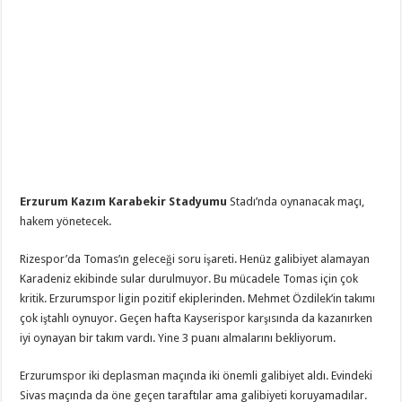
Erzurum Kazım Karabekir Stadyumu
Stadı’nda oynanacak maçı,
hakem
yönetecek.
Rizespor’da Tomas’ın geleceği soru işareti. Henüz galibiyet alamayan
Karadeniz ekibinde sular durulmuyor. Bu mücadele Tomas için çok
kritik. Erzurumspor ligin pozitif ekiplerinden. Mehmet Özdilek’in takımı
çok iştahlı oynuyor. Geçen hafta Kayserispor karşısında da kazanırken
iyi oynayan bir takım vardı. Yine 3 puanı almalarını bekliyorum.
Erzurumspor iki deplasman maçında iki önemli galibiyet aldı. Evindeki
Sivas maçında da öne geçen taraftılar ama galibiyeti koruyamadılar.