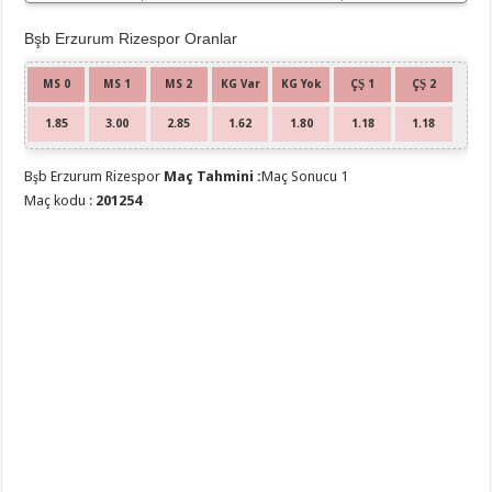
Bşb Erzurum Rizespor Oranlar
MS 0
MS 1
MS 2
KG Var
KG Yok
ÇŞ 1
ÇŞ 2
1.85
3.00
2.85
1.62
1.80
1.18
1.18
Bşb Erzurum Rizespor
Maç Tahmini :
Maç Sonucu 1
Maç kodu :
201254