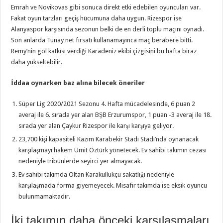
Emrah ve Novikovas gibi sonuca direkt etki edebilen oyuncuları var.
Fakat oyun tarzları geçiş hücumuna daha uygun. Rizespor ise
Alanyaspor karşısında sezonun belki de en derli toplu maçını oynadı.
Son anlarda Tunay net fırsatı kullanamayınca maç berabere bitti.
Remy’nin gol katkısı verdiği Karadeniz ekibi çizgisini bu hafta biraz
daha yükseltebilir.
İddaa oynarken baz alına bilecek öneriler
Süper Lig 2020/2021 Sezonu 4. Hafta mücadelesinde, 6 puan 2
averaj ile 6. sırada yer alan BŞB Erzurumspor, 1 puan -3 averaj ile 18.
sırada yer alan Çaykur Rizespor ile karşı karşıya geliyor.
23,700 kişi kapasiteli Kazım Karabekir Stadı Stadı’nda oynanacak
karşılaşmayı hakem Ümit Öztürk yönetecek. Ev sahibi takımın cezası
nedeniyle tribünlerde seyirci yer almayacak.
Ev sahibi takımda Oltan Karakullukçu sakatlığı nedeniyle
karşılaşmada forma giyemeyecek. Misafir takımda ise eksik oyuncu
bulunmamaktadır.
İki takımın daha önceki karşılaşmaları