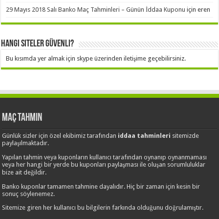
29 Mayıs 2018 Salı Banko Maç Tahminleri – Günün İddaa Kuponu
için
eren
Hangi Siteler Güvenli?
Bu kısımda yer almak için skype üzerinden iletişime geçebilirsiniz.
Maç Tahmin
Günlük sizler için özel ekibimiz tarafından
iddaa tahminleri
sitemizde
paylaşılmaktadır.
Yapılan tahmin veya kuponların kullanıcı tarafından oynanıp oynanmaması
veya her hangi bir yerde bu kuponları paylaşması ile oluşan sorumluluklar
bize ait değildir.
Banko kuponlar tamamen tahmine dayalıdır. Hiç bir zaman için kesin bir
sonuç söylenemez.
Sitemize giren her kullanıcı bu bilgilerin farkında olduğunu doğrulamıştır.