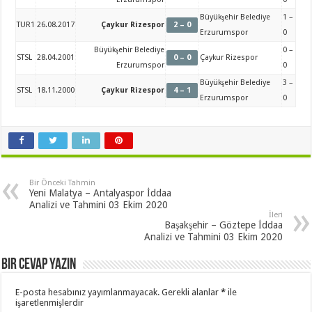
Büyükşehir Belediye
1 –
TUR1
26.08.2017
Çaykur Rizespor
2 – 0
Erzurumspor
0
Büyükşehir Belediye
0 –
STSL
28.04.2001
0 – 0
Çaykur Rizespor
Erzurumspor
0
Büyükşehir Belediye
3 –
STSL
18.11.2000
Çaykur Rizespor
4 – 1
Erzurumspor
0
Bir Önceki Tahmin
Yeni Malatya – Antalyaspor İddaa
Analizi ve Tahmini 03 Ekim 2020
İleri
Başakşehir – Göztepe İddaa
Analizi ve Tahmini 03 Ekim 2020
Bir cevap yazın
E-posta hesabınız yayımlanmayacak.
Gerekli alanlar
*
ile
işaretlenmişlerdir