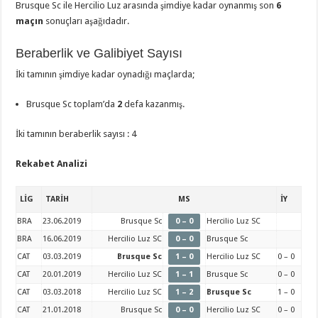
Brusque Sc ile Hercilio Luz arasında şimdiye kadar oynanmış son
6
maçın
sonuçları aşağıdadır.
Beraberlik ve Galibiyet Sayısı
İki tamının şimdiye kadar oynadığı maçlarda;
Brusque Sc toplam’da
2
defa kazanmış.
İki tamının beraberlik sayısı : 4
Rekabet Analizi
LİG
TARİH
MS
İY
BRA
23.06.2019
Brusque Sc
0 – 0
Hercilio Luz SC
BRA
16.06.2019
Hercilio Luz SC
0 – 0
Brusque Sc
CAT
03.03.2019
Brusque Sc
1 – 0
Hercilio Luz SC
0 – 0
CAT
20.01.2019
Hercilio Luz SC
1 – 1
Brusque Sc
0 – 0
CAT
03.03.2018
Hercilio Luz SC
1 – 2
Brusque Sc
1 – 0
CAT
21.01.2018
Brusque Sc
0 – 0
Hercilio Luz SC
0 – 0