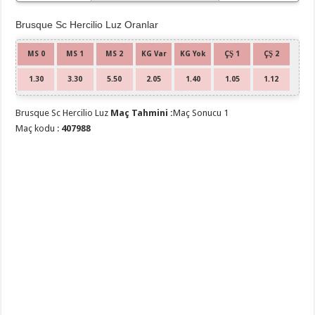
Brusque Sc Hercilio Luz Oranlar
MS 0
MS 1
MS 2
KG Var
KG Yok
ÇŞ 1
ÇŞ 2
1.30
3.30
5.50
2.05
1.40
1.05
1.12
Brusque Sc Hercilio Luz
Maç Tahmini :
Maç Sonucu 1
Maç kodu :
407988