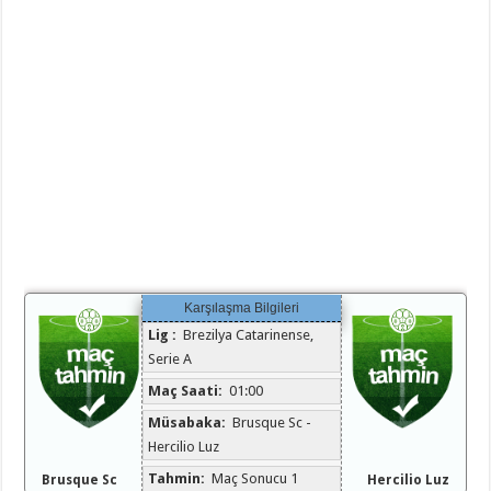
Karşılaşma Bilgileri
Lig :
Brezilya Catarinense,
Serie A
Maç Saati:
01:00
Müsabaka:
Brusque Sc -
Hercilio Luz
Tahmin:
Maç Sonucu 1
Brusque Sc
Hercilio Luz