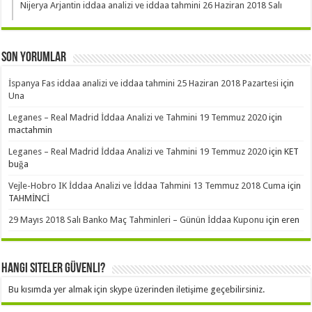
Nijerya Arjantin iddaa analizi ve iddaa tahmini 26 Haziran 2018 Salı
Son Yorumlar
İspanya Fas iddaa analizi ve iddaa tahmini 25 Haziran 2018 Pazartesi
için
Una
Leganes – Real Madrid İddaa Analizi ve Tahmini 19 Temmuz 2020
için
mactahmin
Leganes – Real Madrid İddaa Analizi ve Tahmini 19 Temmuz 2020
için
KET
buğa
Vejle-Hobro IK İddaa Analizi ve İddaa Tahmini 13 Temmuz 2018 Cuma
için
TAHMİNCİ
29 Mayıs 2018 Salı Banko Maç Tahminleri – Günün İddaa Kuponu
için
eren
Hangi Siteler Güvenli?
Bu kısımda yer almak için skype üzerinden iletişime geçebilirsiniz.