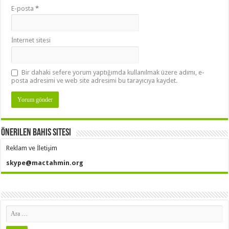
E-posta
*
İnternet sitesi
Bir dahaki sefere yorum yaptığımda kullanılmak üzere adımı, e-
posta adresimi ve web site adresimi bu tarayıcıya kaydet.
Önerilen Bahis Sitesi
Reklam ve İletişim
skype@mactahmin.org