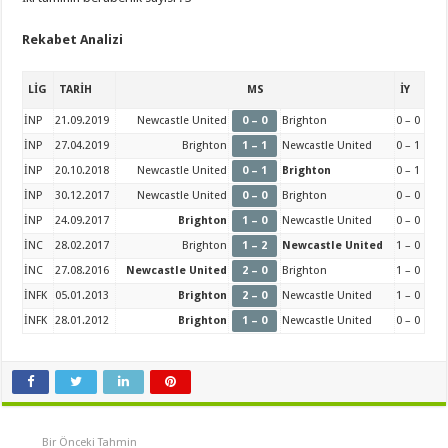
Rekabet Analizi
LİG
TARİH
MS
İY
İNP
21.09.2019
Newcastle United
0 – 0
Brighton
0 – 0
İNP
27.04.2019
Brighton
1 – 1
Newcastle United
0 – 1
İNP
20.10.2018
Newcastle United
0 – 1
Brighton
0 – 1
İNP
30.12.2017
Newcastle United
0 – 0
Brighton
0 – 0
İNP
24.09.2017
Brighton
1 – 0
Newcastle United
0 – 0
İNC
28.02.2017
Brighton
1 – 2
Newcastle United
1 – 0
İNC
27.08.2016
Newcastle United
2 – 0
Brighton
1 – 0
İNFK
05.01.2013
Brighton
2 – 0
Newcastle United
1 – 0
İNFK
28.01.2012
Brighton
1 – 0
Newcastle United
0 – 0
Bir Önceki Tahmin