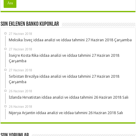
Son Eklenen Banko Kuponlar
27 Haziran 2018
Meksika İsveç iddaa analizi ve iddaa tahmini 27 Haziran 2018 Çarşamba
27 Haziran 2018
İsviçre Kosta Rika iddaa analizi ve iddaa tahmini 27 Haziran 2018
Çarşamba
27 Haziran 2018
Sırbistan Brezilya iddaa analizi ve iddaa tahmini 27 Haziran 2018
Çarşamba
26 Haziran 2018
İzlanda Hırvatistan iddaa analizi ve iddaa tahmini 26 Haziran 2018 Salı
26 Haziran 2018
Nijerya Arjantin iddaa analizi ve iddaa tahmini 26 Haziran 2018 Salı
Son Yorumlar