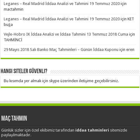
Leganes – Real Madrid İddaa Analizi ve Tahmini 19 Temmuz 2020
için
mactahmin
Leganes – Real Madrid İddaa Analizi ve Tahmini 19 Temmuz 2020
için
KET
buğa
Vejle-Hobro IK İddaa Analizi ve İddaa Tahmini 13 Temmuz 2018 Cuma
için
TAHMİNCİ
29 Mayıs 2018 Salı Banko Maç Tahminleri – Günün İddaa Kuponu
için
eren
Hangi Siteler Güvenli?
Bu kısımda yer almak için skype üzerinden iletişime geçebilirsiniz.
Maç Tahmin
Günlük sizler için özel ekibimiz tarafından
iddaa tahminleri
sitemizde
paylaşılmaktadır.