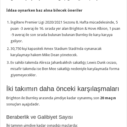
İddaa oynarken baz alına bilecek öneriler
İngiltere Premier Ligi 2020/2021 Sezonu 8. Hafta mücadelesinde, 5
puan -3 averaj ile 16. sırada yer alan Brighton & Hove Albion, 1 puan
-9 averaj ile son sırada bulunan bulunan Burnley ile karşı karşıya
geliyor.
30,750 kişi kapasiteli Amex Stadium Stadı’nda oynanacak
karşılaşmayı hakem Mike Dean yönetecek.
Ev sahibi takımda Alireza Jahanbakhsh sakatlığı; Lewis Dunk cezası,
misafir takımda ise Ben Mee sakatlığı nedeniyle karşılaşmada forma
giyemeyecekler.
İki takımın daha önceki karşılaşmaları
Brighton ile Burnley arasında şimdiye kadar oynanmış son
20 maçın
sonuçları aşağıdadır.
Beraberlik ve Galibiyet Sayısı
İki tamının şimdiye kadar oynadığı maçlarda;