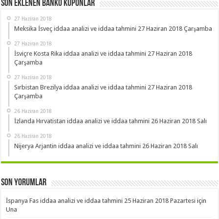
Son Eklenen Banko Kuponlar
27 Haziran 2018
Meksika İsveç iddaa analizi ve iddaa tahmini 27 Haziran 2018 Çarşamba
27 Haziran 2018
İsviçre Kosta Rika iddaa analizi ve iddaa tahmini 27 Haziran 2018
Çarşamba
27 Haziran 2018
Sırbistan Brezilya iddaa analizi ve iddaa tahmini 27 Haziran 2018
Çarşamba
26 Haziran 2018
İzlanda Hırvatistan iddaa analizi ve iddaa tahmini 26 Haziran 2018 Salı
26 Haziran 2018
Nijerya Arjantin iddaa analizi ve iddaa tahmini 26 Haziran 2018 Salı
Son Yorumlar
İspanya Fas iddaa analizi ve iddaa tahmini 25 Haziran 2018 Pazartesi
için
Una