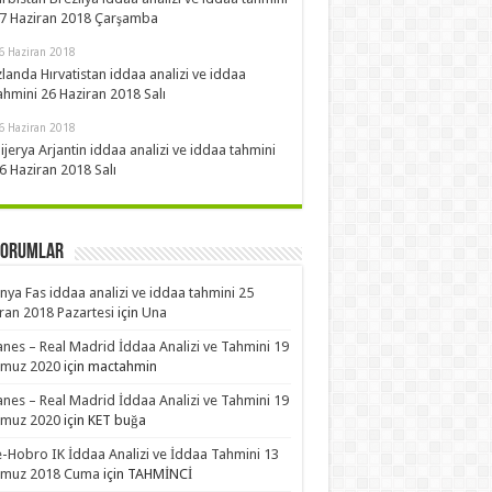
7 Haziran 2018 Çarşamba
6 Haziran 2018
zlanda Hırvatistan iddaa analizi ve iddaa
ahmini 26 Haziran 2018 Salı
6 Haziran 2018
ijerya Arjantin iddaa analizi ve iddaa tahmini
6 Haziran 2018 Salı
Yorumlar
nya Fas iddaa analizi ve iddaa tahmini 25
ran 2018 Pazartesi
için
Una
nes – Real Madrid İddaa Analizi ve Tahmini 19
muz 2020
için
mactahmin
nes – Real Madrid İddaa Analizi ve Tahmini 19
muz 2020
için
KET buğa
e-Hobro IK İddaa Analizi ve İddaa Tahmini 13
muz 2018 Cuma
için
TAHMİNCİ