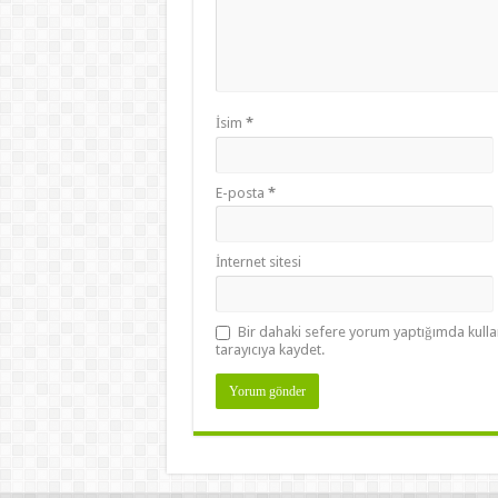
İsim
*
E-posta
*
İnternet sitesi
Bir dahaki sefere yorum yaptığımda kulla
tarayıcıya kaydet.