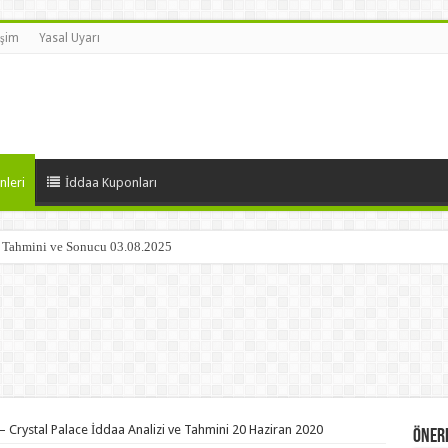
işim
Yasal Uyarı
nleri
İddaa Kuponları
ç Tahmini ve Sonucu 03.08.2025
Crystal Palace İddaa Analizi ve Tahmini 20 Haziran 2020
Öneri