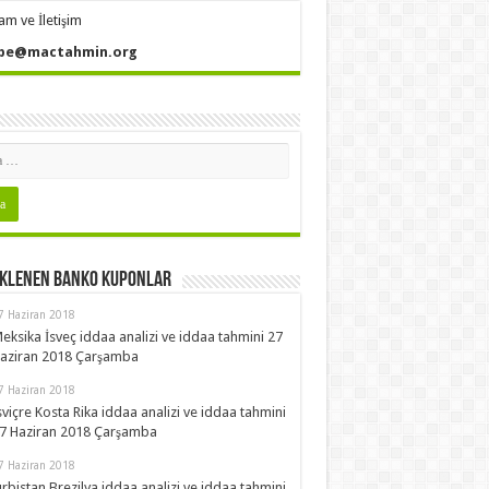
am ve İletişim
pe@mactahmin.org
Eklenen Banko Kuponlar
7 Haziran 2018
eksika İsveç iddaa analizi ve iddaa tahmini 27
aziran 2018 Çarşamba
7 Haziran 2018
sviçre Kosta Rika iddaa analizi ve iddaa tahmini
7 Haziran 2018 Çarşamba
7 Haziran 2018
ırbistan Brezilya iddaa analizi ve iddaa tahmini