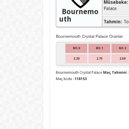
Müsabaka:
Palace
Bournemo
uth
Tahmin:
To
Bournemouth Crystal Palace Oranlar
MS 0
MS 1
MS 2
2.20
2.75
2.60
Bournemouth Crystal Palace
Maç Tahmini :
Maç kodu :
118153