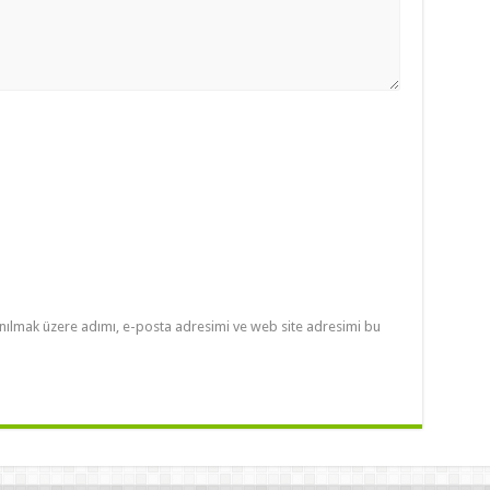
nılmak üzere adımı, e-posta adresimi ve web site adresimi bu