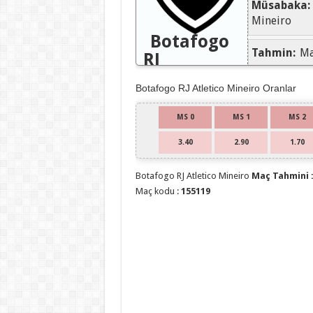
Müsabaka:
Mineiro
Botafogo
Tahmin:
Ma
RJ
Botafogo RJ Atletico Mineiro Oranlar
MS 0
MS 1
MS 2
3.40
2.90
1.70
Botafogo RJ Atletico Mineiro
Maç Tahmini 
Maç kodu :
155119