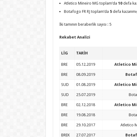
Atletico Mineiro MG toplam’da
10
defa ka
Botafogo FR RJ toplam’da
5
defa kazanmış
İki tamının beraberlik sayısı : 5
Rekabet Analizi
LİG
TARİH
BRE
05.12.2019
Atletico M
BRE
08.09.2019
Botaf
SUD
01.08.2019
Atletico M
SUD
25.07.2019
Bota
BRE
02.12.2018
Atletico M
BRE
19.08.2018
Bota
BRE
29.10.2017
Atletico 
BREK
27.07.2017
Botaf