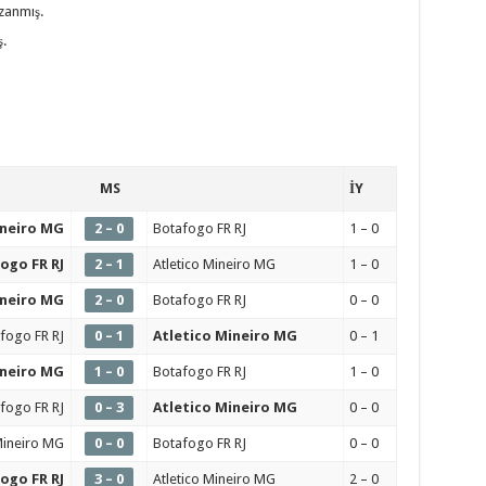
zanmış.
.
MS
İY
ineiro MG
2 – 0
Botafogo FR RJ
1 – 0
ogo FR RJ
2 – 1
Atletico Mineiro MG
1 – 0
ineiro MG
2 – 0
Botafogo FR RJ
0 – 0
fogo FR RJ
0 – 1
Atletico Mineiro MG
0 – 1
ineiro MG
1 – 0
Botafogo FR RJ
1 – 0
fogo FR RJ
0 – 3
Atletico Mineiro MG
0 – 0
Mineiro MG
0 – 0
Botafogo FR RJ
0 – 0
ogo FR RJ
3 – 0
Atletico Mineiro MG
2 – 0