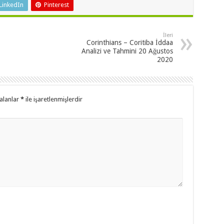
LinkedIn
Pinterest
İleri
Corinthians – Coritiba İddaa
Analizi ve Tahmini 20 Ağustos
2020
 alanlar
*
ile işaretlenmişlerdir