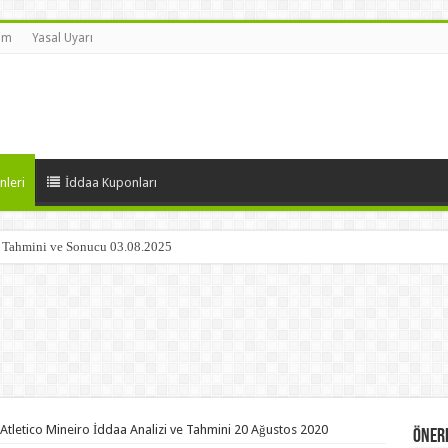
şim
Yasal Uyarı
nleri
İddaa Kuponları
ç Tahmini ve Sonucu 03.08.2025
Atletico Mineiro İddaa Analizi ve Tahmini 20 Ağustos 2020
Öneri