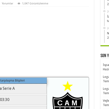
Yorumlar
1,047 Görüntülenme
2
2
İ
t
2
N
2
Son 
İspa
Hazi
Lega
Karşılaşma Bilgileri
Tem
a Serie A
Lega
Tem
03:30
Vejl
Tem