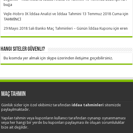
buğa
Vejle-Hobro IK İddaa Analizi ve İddaa Tahmini 13 Temmuz 2018 Cuma
için
TAHMİNCİ
29 Mayıs 2018 Salı Banko Maç Tahminleri – Günün İddaa Kuponu
için
eren
Hangi Siteler Güvenli?
Bu kısımda yer almak için skype üzerinden iletişime geçebilirsiniz.
Maç Tahmin
Günlük sizler için özel ekibimiz tarafından
iddaa tahminleri
sitemizde
paylaşılmaktadır.
Yapılan tahmin veya kuponların kullanıcı tarafından oynanıp oynanmaması
veya her hangi bir yerde bu kuponları paylaşması ile oluşan sorumluluklar
bize ait değildir.