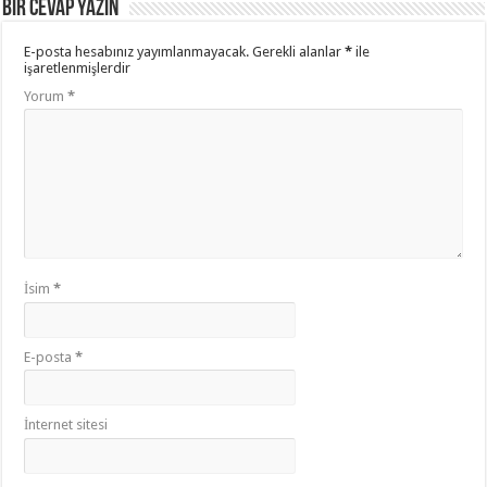
Bir cevap yazın
E-posta hesabınız yayımlanmayacak.
Gerekli alanlar
*
ile
işaretlenmişlerdir
Yorum
*
İsim
*
E-posta
*
İnternet sitesi