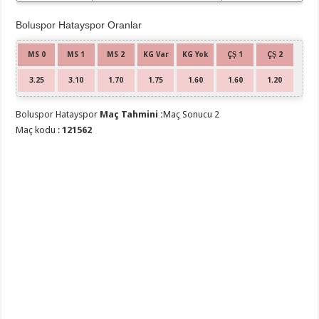
Boluspor Hatayspor Oranlar
MS 0
MS 1
MS 2
KG Var
KG Yok
ÇŞ 1
ÇŞ 2
3.25
3.10
1.70
1.75
1.60
1.60
1.20
Boluspor Hatayspor
Maç Tahmini :
Maç Sonucu 2
Maç kodu :
121562