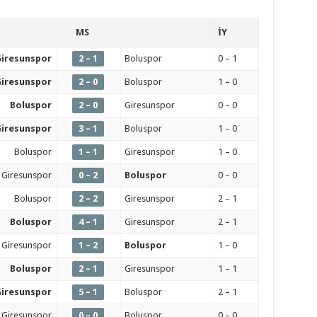
MS
İY
iresunspor
2 – 1
Boluspor
0 – 1
iresunspor
2 – 0
Boluspor
1 – 0
Boluspor
2 – 0
Giresunspor
0 – 0
iresunspor
3 – 1
Boluspor
1 – 0
Boluspor
1 – 1
Giresunspor
1 – 0
Giresunspor
0 – 2
Boluspor
0 – 0
Boluspor
2 – 2
Giresunspor
2 – 1
Boluspor
4 – 1
Giresunspor
2 – 1
Giresunspor
1 – 2
Boluspor
1 – 0
Boluspor
2 – 1
Giresunspor
1 – 1
iresunspor
5 – 1
Boluspor
2 – 1
Giresunspor
0 – 0
Boluspor
0 – 0