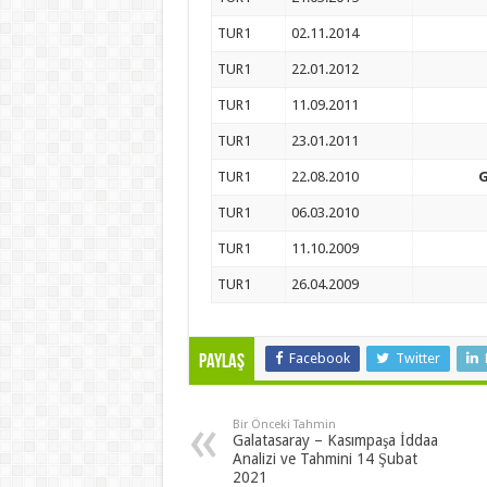
TUR1
02.11.2014
TUR1
22.01.2012
TUR1
11.09.2011
TUR1
23.01.2011
TUR1
22.08.2010
G
TUR1
06.03.2010
TUR1
11.10.2009
TUR1
26.04.2009
Facebook
Twitter
Paylaş
Bir Önceki Tahmin
Galatasaray – Kasımpaşa İddaa
Analizi ve Tahmini 14 Şubat
2021