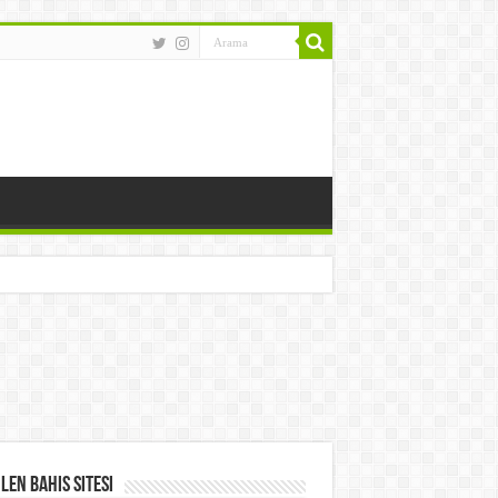
len Bahis Sitesi