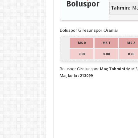
Boluspor
Tahmin:
Ma
Boluspor Giresunspor Oranlar
MS 0
MS 1
MS 2
0.00
0.00
0.00
Boluspor Giresunspor
Maç Tahmini :
Maç S
Maç kodu :
213099