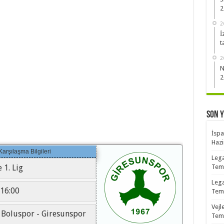
2
2
İ
t
2
N
2
Son 
İspa
Hazi
Karşılaşma Bilgileri
Lega
Tem
 1. Lig
Lega
16:00
Tem
Vejl
Boluspor - Giresunspor
Tem