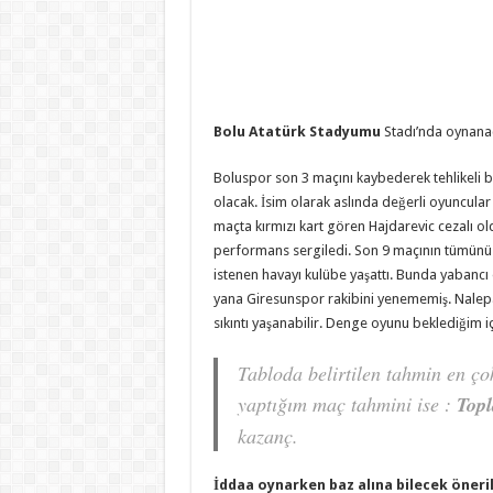
Bolu Atatürk Stadyumu
Stadı’nda oynana
Boluspor son 3 maçını kaybederek tehlikeli bö
olacak. İsim olarak aslında değerli oyuncula
maçta kırmızı kart gören Hajdarevic cezalı ol
performans sergiledi. Son 9 maçının tümünü ka
istenen havayı kulübe yaşattı. Bunda yabancı o
yana Giresunspor rakibini yenememiş. Nalepa
sıkıntı yaşanabilir. Denge oyunu beklediğim iç
Tabloda belirtilen tahmin en çok
yaptığım maç tahmini ise :
Top
kazanç.
İddaa oynarken baz alına bilecek öneri