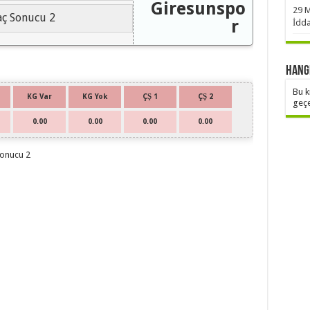
Giresunspo
29 M
ç Sonucu 2
r
İdd
Hangi
Bu k
KG Var
KG Yok
ÇŞ 1
ÇŞ 2
geçe
0.00
0.00
0.00
0.00
onucu 2