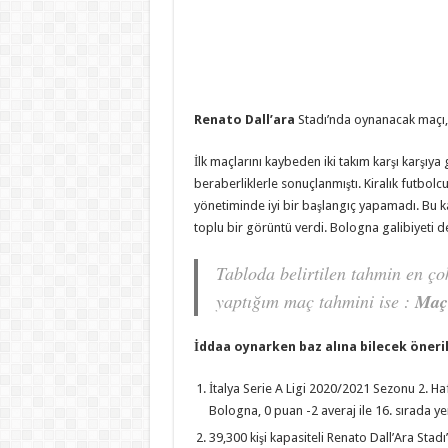
Renato Dall’ara
Stadı’nda oynanacak maçı
İlk maçlarını kaybeden iki takım karşı karşıya
beraberliklerle sonuçlanmıştı. Kiralık futbolc
yönetiminde iyi bir başlangıç yapamadı. Bu 
toplu bir görüntü verdi. Bologna galibiyeti d
Tabloda belirtilen tahmin en çok
yaptığım maç tahmini ise :
Maç
İddaa oynarken baz alına bilecek öneri
İtalya Serie A Ligi 2020/2021 Sezonu 2. Ha
Bologna, 0 puan -2 averaj ile 16. sırada yer
39,300 kişi kapasiteli Renato Dall’Ara Sta