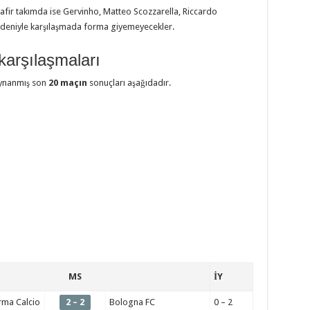
isafir takımda ise Gervinho, Matteo Scozzarella, Riccardo
nedeniyle karşılaşmada forma giyemeyecekler.
karşılaşmaları
oynanmış son
20 maçın
sonuçları aşağıdadır.
MS
İY
rma Calcio
2 – 2
Bologna FC
0 – 2