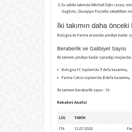
Ev sahibi takımda Mitchell Dijks cezası, m
Gagliolo, Giuseppe Pezzella sakatlıkları 
İki takımın daha önceki 
Bologna ile Parma arasında şimdiye kadar 
Beraberlik ve Galibiyet Sayısı
İki tamının şimdiye kadar oynadığı maçlarda;
Bologna FC toplam’da
7
defa kazanmış.
Parma Calcio toplam’da
3
defa kazanmış.
İki tamının beraberlik sayısı : 10
Rekabet Analizi
LİG
TARİH
İTA
12.07.2020
Pa