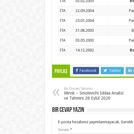
İTA
03.02.2005
B
İTA
22.09.2004
Pa
İTA
25.01.2004
Pa
İTA
31.08.2003
B
İTA
03.05.2003
Pa
İTA
14.12.2002
B
Facebook
Twitter
Paylaş
Bir Önceki Tahmin
Minsk – Smolevichi İddaa Analizi
ve Tahmini 28 Eylül 2020
Bir cevap yazın
E-posta hesabınız yayımlanmayacak.
Gerekli
Yorum
*