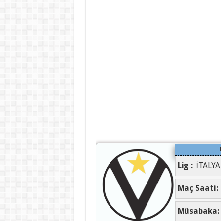
Lig :
İTALYA
Maç Saati:
Müsabaka: