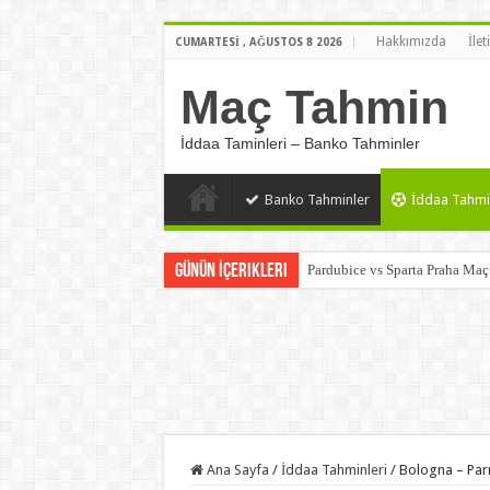
Hakkımızda
İlet
CUMARTESI , AĞUSTOS 8 2026
Maç Tahmin
İddaa Taminleri – Banko Tahminler
Banko Tahminler
İddaa Tahmi
Günün İçerikleri
Pardubice vs Sparta Praha Ma
Ana Sayfa
/
İddaa Tahminleri
/
Bologna – Parm