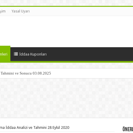
işim
Yasal Uyarı
nleri
İddaa Kuponları
ç Tahmini ve Sonucu 03.08.2025
a İddaa Analizi ve Tahmini 28 Eylül 2020
Öneri