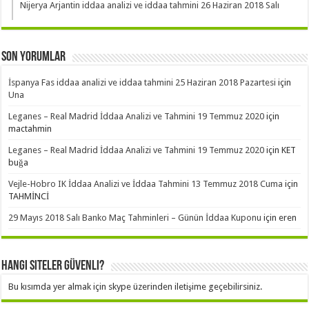
Nijerya Arjantin iddaa analizi ve iddaa tahmini 26 Haziran 2018 Salı
Son Yorumlar
İspanya Fas iddaa analizi ve iddaa tahmini 25 Haziran 2018 Pazartesi
için
Una
Leganes – Real Madrid İddaa Analizi ve Tahmini 19 Temmuz 2020
için
mactahmin
Leganes – Real Madrid İddaa Analizi ve Tahmini 19 Temmuz 2020
için
KET
buğa
Vejle-Hobro IK İddaa Analizi ve İddaa Tahmini 13 Temmuz 2018 Cuma
için
TAHMİNCİ
29 Mayıs 2018 Salı Banko Maç Tahminleri – Günün İddaa Kuponu
için
eren
Hangi Siteler Güvenli?
Bu kısımda yer almak için skype üzerinden iletişime geçebilirsiniz.