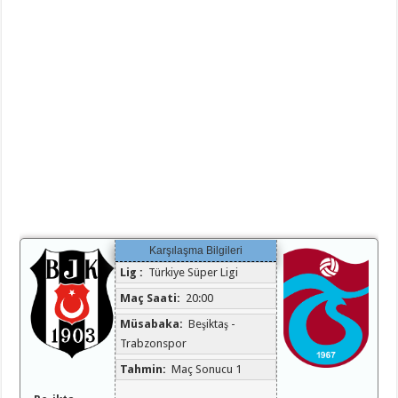
Karşılaşma Bilgileri
Lig :
Türkiye Süper Ligi
Maç Saati:
20:00
Müsabaka:
Beşiktaş -
Trabzonspor
Tahmin:
Maç Sonucu 1