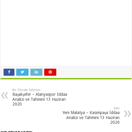
Bir Önceki Tahmin
Başakşehir – Alanyaspor İddaa
Analizi ve Tahmini 13 Haziran
2020
İleri
Yeni Malatya – Kasımpaşa İddaa
Analizi ve Tahmini 13 Haziran
2020