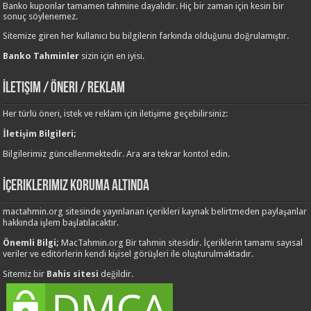
Banko kuponlar tamamen tahmine dayalıdır. Hiç bir zaman için kesin bir
sonuç söylenemez.
Sitemize giren her kullanıcı bu bilgilerin farkında olduğunu doğrulamıştır.
Banko Tahminler
sizin için en iyisi.
İletişim / Öneri / Reklam
Her türlü öneri, istek ve reklam için iletişime geçebilirsiniz:
İletişim Bilgileri;
Bilgilerimiz güncellenmektedir. Ara ara tekrar kontol edin.
İçeriklerimiz Koruma Altında
mactahmin.org sitesinde yayınlanan içerikleri kaynak belirtmeden paylaşanlar
hakkında işlem başlatılacaktır.
Önemli Bilgi;
MacTahmin.org Bir tahmin sitesidir. İçeriklerin tamamı sayısal
veriler ve editörlerin kendi kişisel görüşleri ile oluşturulmaktadır.
Sitemiz bir
Bahis sitesi
değildir.