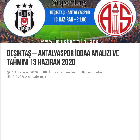
Beşiktaş – Antalyaspor İddaa Analizi ve
Tahmini 13 Haziran 2020
13 Haziran 2020
İddaa Tahminleri
Yorumlar
1,164 Görüntülenme