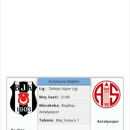
Karşılaşma Bilgileri
Lig :
Türkiye Süper Ligi
Maç Saati:
21:00
Müsabaka:
Beşiktaş -
Antalyaspor
Tahmin:
Maç Sonucu 1
Antalyaspor