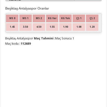
Beşiktaş
Beşiktaş Antalyaspor Oranlar
MS 0
MS 1
MS 2
KG Var
KG Yok
ÇŞ 1
ÇŞ 2
1.45
3.50
4.50
1.55
1.90
1.08
1.20
Beşiktaş Antalyaspor
Maç Tahmini :
Maç Sonucu 1
Maç kodu :
112689