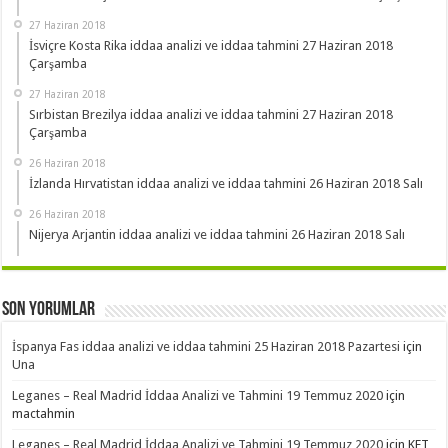
27 Haziran 2018
İsviçre Kosta Rika iddaa analizi ve iddaa tahmini 27 Haziran 2018
Çarşamba
27 Haziran 2018
Sırbistan Brezilya iddaa analizi ve iddaa tahmini 27 Haziran 2018
Çarşamba
26 Haziran 2018
İzlanda Hırvatistan iddaa analizi ve iddaa tahmini 26 Haziran 2018 Salı
26 Haziran 2018
Nijerya Arjantin iddaa analizi ve iddaa tahmini 26 Haziran 2018 Salı
Son Yorumlar
İspanya Fas iddaa analizi ve iddaa tahmini 25 Haziran 2018 Pazartesi
için
Una
Leganes – Real Madrid İddaa Analizi ve Tahmini 19 Temmuz 2020
için
mactahmin
Leganes – Real Madrid İddaa Analizi ve Tahmini 19 Temmuz 2020
için
KET