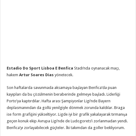
Estadio Do Sport Lisboa E Benfica
Stadı’nda oynanacak maçı,
hakem
Artur Soares Dias
yönetecek.
Son haftalarda savunmada aksamaya başlayan Benfica’da puan
kayıpları da bu çözülmenin beraberinde gelmeye başladı. Liderliği
Porto’ya kaptırdılar. Hafta arası Şampiyonlar Ligi’nde Bayern
deplasmanından da gollü yenilgiyle dönmek zorunda kaldılar. Braga
ise form grafiğini yükseltiyor. Ligde iyi bir grafik yakalayarak tırmanışa
geçen konuk ekip Avrupa Ligi’nde de Ludogorets’i zorlanmadan yendi.
Benfica’yı zorlayabilecek güçteler. İki takımdan da goller bekliyorum.