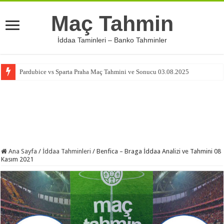
Maç Tahmin
İddaa Taminleri – Banko Tahminler
Pardubice vs Sparta Praha Maç Tahmini ve Sonucu 03.08.2025
Ana Sayfa
/
İddaa Tahminleri
/
Benfica – Braga İddaa Analizi ve Tahmini 08
Kasım 2021