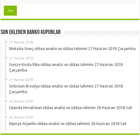
Son Eklenen Banko Kuponlar
27 Haziran 2018
Meksika İsveç iddaa analizi ve iddaa tahmini 27 Haziran 2018 Çarşamba
27 Haziran 2018
İsviçre Kosta Rika iddaa analizi ve iddaa tahmini 27 Haziran 2018
Çarşamba
27 Haziran 2018
Sırbistan Brezilya iddaa analizi ve iddaa tahmini 27 Haziran 2018
Çarşamba
26 Haziran 2018
İzlanda Hırvatistan iddaa analizi ve iddaa tahmini 26 Haziran 2018 Salı
26 Haziran 2018
Nijerya Arjantin iddaa analizi ve iddaa tahmini 26 Haziran 2018 Salı