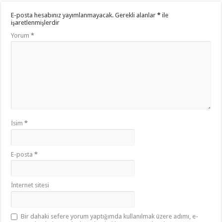
E-posta hesabınız yayımlanmayacak.
Gerekli alanlar
*
ile
işaretlenmişlerdir
Yorum
*
İsim
*
E-posta
*
İnternet sitesi
Bir dahaki sefere yorum yaptığımda kullanılmak üzere adımı, e-