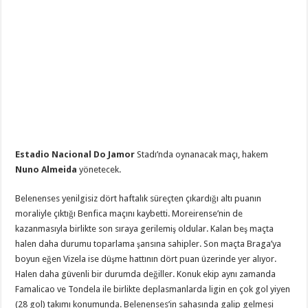
Estadio Nacional Do Jamor
Stadı’nda oynanacak maçı, hakem
Nuno Almeida
yönetecek.
Belenenses yenilgisiz dört haftalık süreçten çıkardığı altı puanın
moraliyle çıktığı Benfica maçını kaybetti. Moreirense’nin de
kazanmasıyla birlikte son sıraya gerilemiş oldular. Kalan beş maçta
halen daha durumu toparlama şansına sahipler. Son maçta Braga’ya
boyun eğen Vizela ise düşme hattının dört puan üzerinde yer alıyor.
Halen daha güvenli bir durumda değiller. Konuk ekip aynı zamanda
Famalicao ve Tondela ile birlikte deplasmanlarda ligin en çok gol yiyen
(28 gol) takımı konumunda. Belenenses’in sahasında galip gelmesi