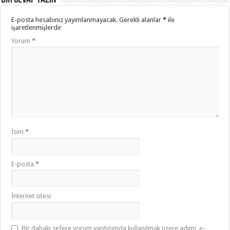
E-posta hesabınız yayımlanmayacak.
Gerekli alanlar
*
ile
işaretlenmişlerdir
Yorum
*
İsim
*
E-posta
*
İnternet sitesi
Bir dahaki sefere yorum yaptığımda kullanılmak üzere adımı, e-