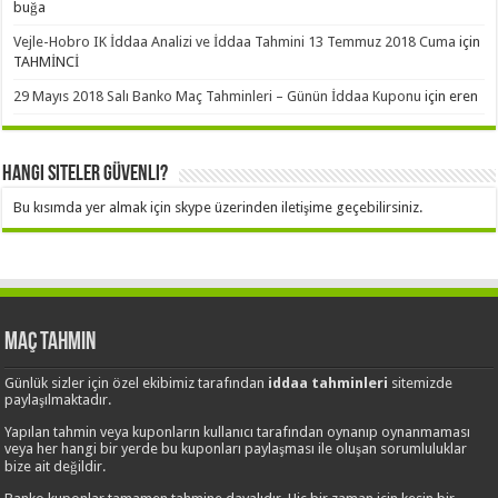
buğa
Vejle-Hobro IK İddaa Analizi ve İddaa Tahmini 13 Temmuz 2018 Cuma
için
TAHMİNCİ
29 Mayıs 2018 Salı Banko Maç Tahminleri – Günün İddaa Kuponu
için
eren
Hangi Siteler Güvenli?
Bu kısımda yer almak için skype üzerinden iletişime geçebilirsiniz.
Maç Tahmin
Günlük sizler için özel ekibimiz tarafından
iddaa tahminleri
sitemizde
paylaşılmaktadır.
Yapılan tahmin veya kuponların kullanıcı tarafından oynanıp oynanmaması
veya her hangi bir yerde bu kuponları paylaşması ile oluşan sorumluluklar
bize ait değildir.