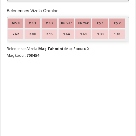
Belenenses Vizela Oranlar
MS 0
MS 1
MS 2
KG Var
KG Yok
ÇŞ 1
ÇŞ 2
2.62
2.80
2.15
1.64
1.68
1.33
1.18
Belenenses Vizela
Maç Tahmini :
Maç Sonucu X
Maç kodu :
708454