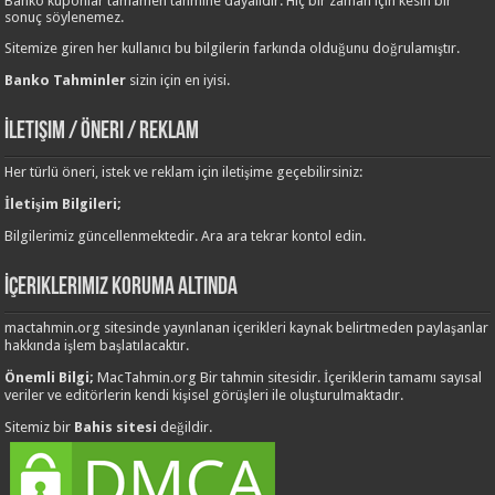
Banko kuponlar tamamen tahmine dayalıdır. Hiç bir zaman için kesin bir
sonuç söylenemez.
Sitemize giren her kullanıcı bu bilgilerin farkında olduğunu doğrulamıştır.
Banko Tahminler
sizin için en iyisi.
İletişim / Öneri / Reklam
Her türlü öneri, istek ve reklam için iletişime geçebilirsiniz:
İletişim Bilgileri;
Bilgilerimiz güncellenmektedir. Ara ara tekrar kontol edin.
İçeriklerimiz Koruma Altında
mactahmin.org sitesinde yayınlanan içerikleri kaynak belirtmeden paylaşanlar
hakkında işlem başlatılacaktır.
Önemli Bilgi;
MacTahmin.org Bir tahmin sitesidir. İçeriklerin tamamı sayısal
veriler ve editörlerin kendi kişisel görüşleri ile oluşturulmaktadır.
Sitemiz bir
Bahis sitesi
değildir.