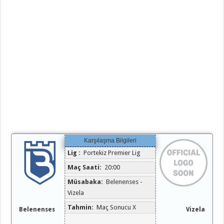
Karşılaşma Bilgileri
Lig :
Portekiz Premier Lig
Maç Saati:
20:00
Müsabaka:
Belenenses -
Vizela
Tahmin:
Maç Sonucu X
Belenenses
Vizela