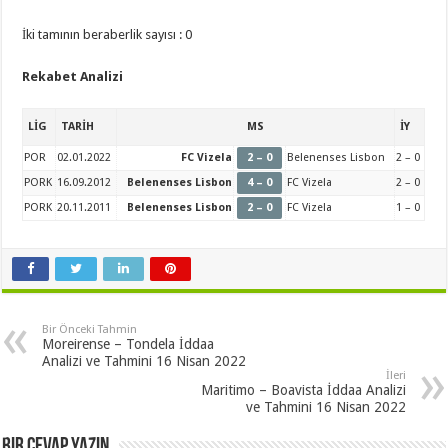
İki tamının beraberlik sayısı : 0
Rekabet Analizi
LİG
TARİH
MS
İY
POR
02.01.2022
FC Vizela
2 – 0
Belenenses Lisbon
2 – 0
PORK
16.09.2012
Belenenses Lisbon
4 – 0
FC Vizela
2 – 0
PORK
20.11.2011
Belenenses Lisbon
2 – 0
FC Vizela
1 – 0
Bir Önceki Tahmin
Moreirense – Tondela İddaa
Analizi ve Tahmini 16 Nisan 2022
İleri
Maritimo – Boavista İddaa Analizi
ve Tahmini 16 Nisan 2022
Bir cevap yazın