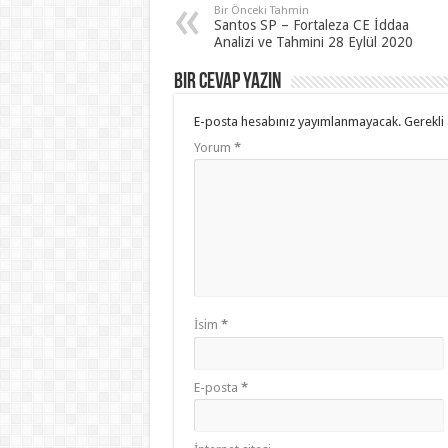
Bir Önceki Tahmin
Santos SP – Fortaleza CE İddaa
Analizi ve Tahmini 28 Eylül 2020
Bir cevap yazın
E-posta hesabınız yayımlanmayacak.
Gerekli
Yorum
*
İsim
*
E-posta
*