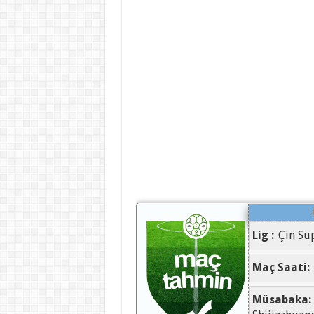
Lig :
Çin Sü
Maç Saati:
Müsabaka: