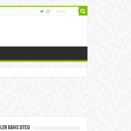
len Bahis Sitesi