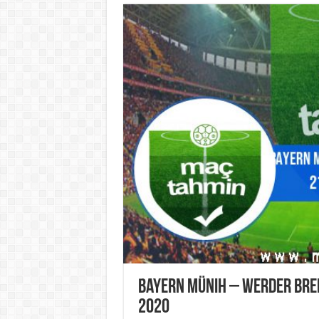
Bayern Münih – Werder Brem
2020