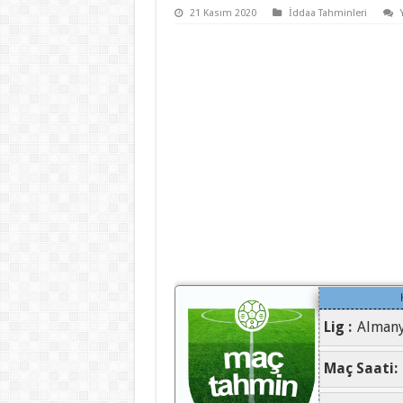
21 Kasım 2020
İddaa Tahminleri
Lig :
Almany
Maç Saati: