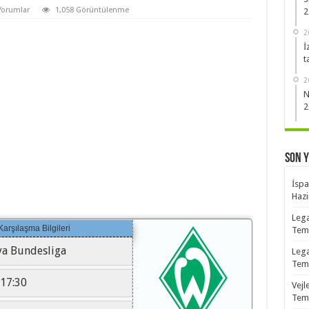
Yorumlar
1,058 Görüntülenme
2
2
İ
t
2
N
2
Son 
İspa
Hazi
Lega
Karşılaşma Bilgileri
Tem
a Bundesliga
Lega
Tem
17:30
Vejl
Tem