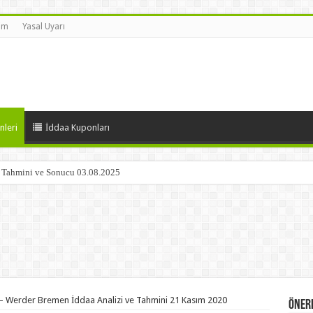
şim
Yasal Uyarı
nleri
İddaa Kuponları
ç Tahmini ve Sonucu 03.08.2025
– Werder Bremen İddaa Analizi ve Tahmini 21 Kasım 2020
Öneri