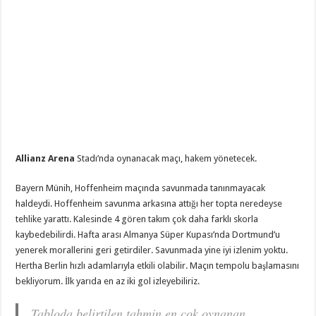
Allianz Arena
Stadı’nda oynanacak maçı, hakem
yönetecek.
Bayern Münih, Hoffenheim maçında savunmada tanınmayacak
haldeydi. Hoffenheim savunma arkasına attığı her topta neredeyse
tehlike yarattı. Kalesinde 4 gören takım çok daha farklı skorla
kaybedebilirdi. Hafta arası Almanya Süper Kupası’nda Dortmund’u
yenerek morallerini geri getirdiler. Savunmada yine iyi izlenim yoktu.
Hertha Berlin hızlı adamlarıyla etkili olabilir. Maçın tempolu başlamasını
bekliyorum. İlk yarıda en az iki gol izleyebiliriz.
Tabloda belirtilen tahmin en çok oynanan