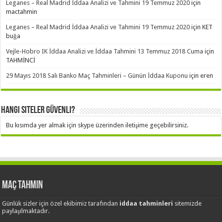
Leganes – Real Madrid İddaa Analizi ve Tahmini 19 Temmuz 2020
için
mactahmin
Leganes – Real Madrid İddaa Analizi ve Tahmini 19 Temmuz 2020
için
KET
buğa
Vejle-Hobro IK İddaa Analizi ve İddaa Tahmini 13 Temmuz 2018 Cuma
için
TAHMİNCİ
29 Mayıs 2018 Salı Banko Maç Tahminleri – Günün İddaa Kuponu
için
eren
Hangi Siteler Güvenli?
Bu kısımda yer almak için skype üzerinden iletişime geçebilirsiniz.
Maç Tahmin
Günlük sizler için özel ekibimiz tarafından
iddaa tahminleri
sitemizde
paylaşılmaktadır.