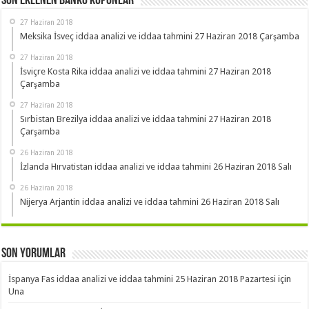
Son Eklenen Banko Kuponlar
27 Haziran 2018
Meksika İsveç iddaa analizi ve iddaa tahmini 27 Haziran 2018 Çarşamba
27 Haziran 2018
İsviçre Kosta Rika iddaa analizi ve iddaa tahmini 27 Haziran 2018
Çarşamba
27 Haziran 2018
Sırbistan Brezilya iddaa analizi ve iddaa tahmini 27 Haziran 2018
Çarşamba
26 Haziran 2018
İzlanda Hırvatistan iddaa analizi ve iddaa tahmini 26 Haziran 2018 Salı
26 Haziran 2018
Nijerya Arjantin iddaa analizi ve iddaa tahmini 26 Haziran 2018 Salı
Son Yorumlar
İspanya Fas iddaa analizi ve iddaa tahmini 25 Haziran 2018 Pazartesi
için
Una