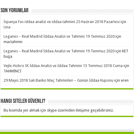
Son Yorumlar
İspanya Fas iddaa analizi ve iddaa tahmini 25 Haziran 2018 Pazartesi
için
Una
Leganes – Real Madrid İddaa Analizi ve Tahmini 19 Temmuz 2020
için
mactahmin
Leganes – Real Madrid İddaa Analizi ve Tahmini 19 Temmuz 2020
için
KET
buğa
Vejle-Hobro IK İddaa Analizi ve İddaa Tahmini 13 Temmuz 2018 Cuma
için
TAHMİNCİ
29 Mayıs 2018 Salı Banko Maç Tahminleri – Günün İddaa Kuponu
için
eren
Hangi Siteler Güvenli?
Bu kısımda yer almak için skype üzerinden iletişime geçebilirsiniz.