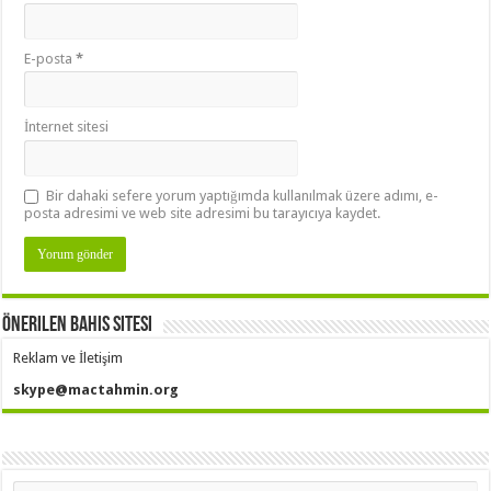
E-posta
*
İnternet sitesi
Bir dahaki sefere yorum yaptığımda kullanılmak üzere adımı, e-
posta adresimi ve web site adresimi bu tarayıcıya kaydet.
Önerilen Bahis Sitesi
Reklam ve İletişim
skype@mactahmin.org