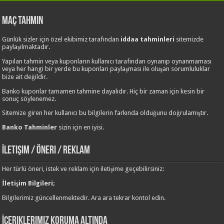
Maç Tahmin
Günlük sizler için özel ekibimiz tarafından
iddaa tahminleri
sitemizde
paylaşılmaktadır.
Yapılan tahmin veya kuponların kullanıcı tarafından oynanıp oynanmaması
veya her hangi bir yerde bu kuponları paylaşması ile oluşan sorumluluklar
bize ait değildir.
Banko kuponlar tamamen tahmine dayalıdır. Hiç bir zaman için kesin bir
sonuç söylenemez.
Sitemize giren her kullanıcı bu bilgilerin farkında olduğunu doğrulamıştır.
Banko Tahminler
sizin için en iyisi.
İletişim / Öneri / Reklam
Her türlü öneri, istek ve reklam için iletişime geçebilirsiniz:
İletişim Bilgileri;
Bilgilerimiz güncellenmektedir. Ara ara tekrar kontol edin.
İçeriklerimiz Koruma Altında