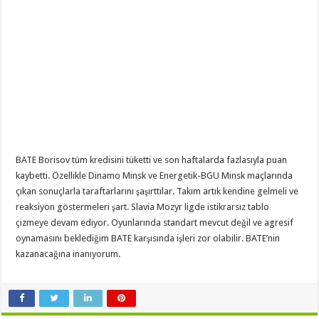
BATE Borisov tüm kredisini tüketti ve son haftalarda fazlasıyla puan
kaybetti. Özellikle Dinamo Minsk ve Energetik-BGU Minsk maçlarında
çıkan sonuçlarla taraftarlarını şaşırttılar. Takım artık kendine gelmeli ve
reaksiyon göstermeleri şart. Slavia Mozyr ligde istikrarsız tablo
çizmeye devam ediyor. Oyunlarında standart mevcut değil ve agresif
oynamasını beklediğim BATE karşısında işleri zor olabilir. BATE’nin
kazanacağına inanıyorum.