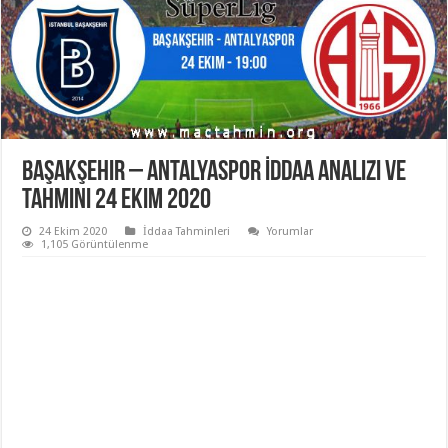
Başakşehir – Antalyaspor İddaa Analizi ve
Tahmini 24 Ekim 2020
24 Ekim 2020
İddaa Tahminleri
Yorumlar
1,105 Görüntülenme