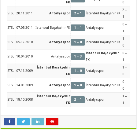
FK
0
2 –
STSL
20.11.2011
Antalyaspor
2 – 1
İstanbul Başakşehir FK
1
0 –
STSL
07.05.2011
İstanbul Başakşehir FK
1 – 1
Antalyaspor
1
1 –
STSL
05.12.2010
Antalyaspor
1 – 0
İstanbul Başakşehir FK
0
İstanbul Başakşehir
0 –
STSL
10.04.2010
Antalyaspor
1 – 3
FK
1
İstanbul Başakşehir
1 –
STSL
07.11.2009
1 – 0
Antalyaspor
FK
0
0 –
STSL
14.03.2009
Antalyaspor
1 – 0
İstanbul Başakşehir FK
0
İstanbul Başakşehir
1 –
STSL
18.10.2008
2 – 1
Antalyaspor
FK
1