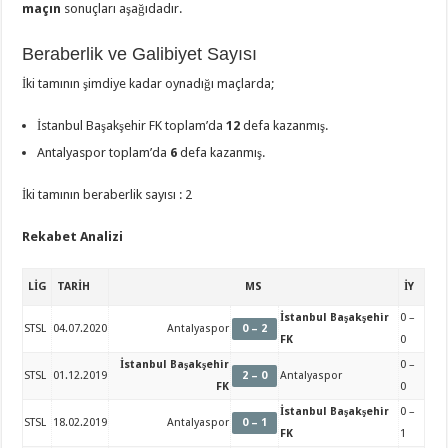
maçın
sonuçları aşağıdadır.
Beraberlik ve Galibiyet Sayısı
İki tamının şimdiye kadar oynadığı maçlarda;
İstanbul Başakşehir FK toplam’da
12
defa kazanmış.
Antalyaspor toplam’da
6
defa kazanmış.
İki tamının beraberlik sayısı : 2
Rekabet Analizi
LİG
TARİH
MS
İY
İstanbul Başakşehir
0 –
STSL
04.07.2020
Antalyaspor
0 – 2
FK
0
İstanbul Başakşehir
0 –
STSL
01.12.2019
2 – 0
Antalyaspor
FK
0
İstanbul Başakşehir
0 –
STSL
18.02.2019
Antalyaspor
0 – 1
FK
1