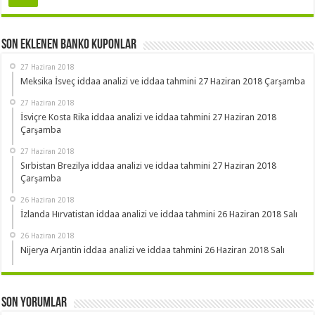
Son Eklenen Banko Kuponlar
27 Haziran 2018
Meksika İsveç iddaa analizi ve iddaa tahmini 27 Haziran 2018 Çarşamba
27 Haziran 2018
İsviçre Kosta Rika iddaa analizi ve iddaa tahmini 27 Haziran 2018
Çarşamba
27 Haziran 2018
Sırbistan Brezilya iddaa analizi ve iddaa tahmini 27 Haziran 2018
Çarşamba
26 Haziran 2018
İzlanda Hırvatistan iddaa analizi ve iddaa tahmini 26 Haziran 2018 Salı
26 Haziran 2018
Nijerya Arjantin iddaa analizi ve iddaa tahmini 26 Haziran 2018 Salı
Son Yorumlar