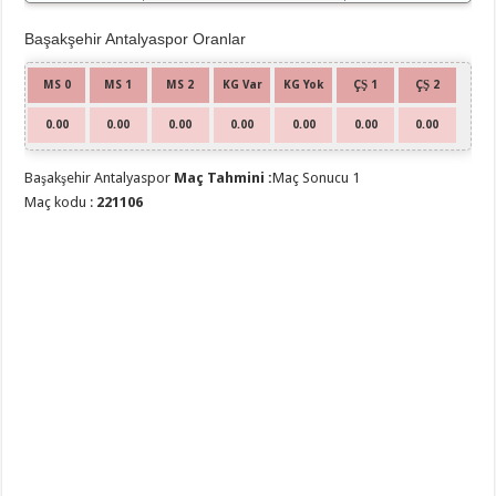
Başakşehir Antalyaspor Oranlar
MS 0
MS 1
MS 2
KG Var
KG Yok
ÇŞ 1
ÇŞ 2
0.00
0.00
0.00
0.00
0.00
0.00
0.00
Başakşehir Antalyaspor
Maç Tahmini :
Maç Sonucu 1
Maç kodu :
221106