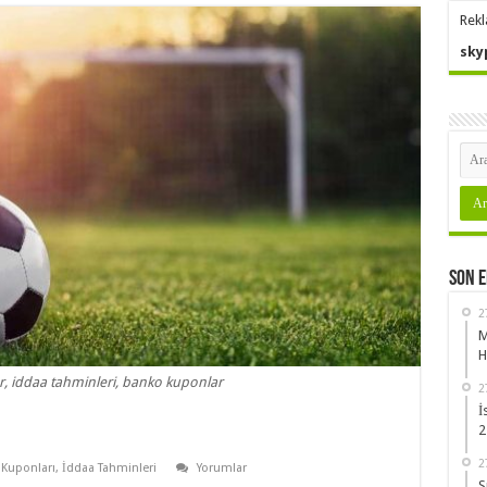
Rekl
sky
Son 
2
M
H
, iddaa tahminleri, banko kuponlar
2
İ
2
2
 Kuponları
,
İddaa Tahminleri
Yorumlar
S