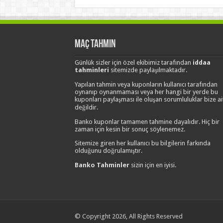
Maç Tahmin
Günlük sizler için özel ekibimiz tarafından
iddaa
tahminleri
sitemizde paylaşılmaktadır.
Yapılan tahmin veya kuponların kullanıcı tarafından
oynanıp oynanmaması veya her hangi bir yerde bu
kuponları paylaşması ile oluşan sorumluluklar bize ai
değildir.
Banko kuponlar tamamen tahmine dayalıdır. Hiç bir
zaman için kesin bir sonuç söylenemez.
Sitemize giren her kullanıcı bu bilgilerin farkında
olduğunu doğrulamıştır.
Banko Tahminler
sizin için en iyisi.
© Copyright 2026, All Rights Reserved