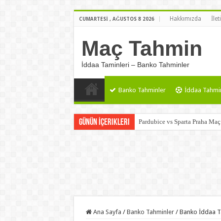
Hakkımızda
İlet
CUMARTESI , AĞUSTOS 8 2026
Maç Tahmin
İddaa Taminleri – Banko Tahminler
Banko Tahminler
İddaa Tahmin
Günün İçerikleri
Pardubice vs Sparta Praha Ma
Ana Sayfa
/
Banko Tahminler
/
Banko İddaa T