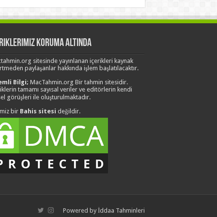
eriklerimiz Koruma Altında
tahmin.org sitesinde yayınlanan içerikleri kaynak
irtmeden paylaşanlar hakkında işlem başlatılacaktır.
mli Bilgi;
MacTahmin.org Bir tahmin sitesidir.
iklerin tamamı sayısal veriler ve editörlerin kendi
sel görüşleri ile oluşturulmaktadır.
emiz bir
Bahis sitesi
değildir.
Powered by
İddaa Tahminleri