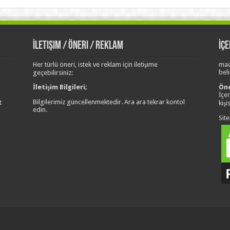
İletişim / Öneri / Reklam
İç
Her türlü öneri, istek ve reklam için iletişime
mac
bel
geçebilirsiniz:
İletişim Bilgileri;
Öne
İçer
Bilgilerimiz güncellenmektedir. Ara ara tekrar kontol
t
kişi
edin.
Sit