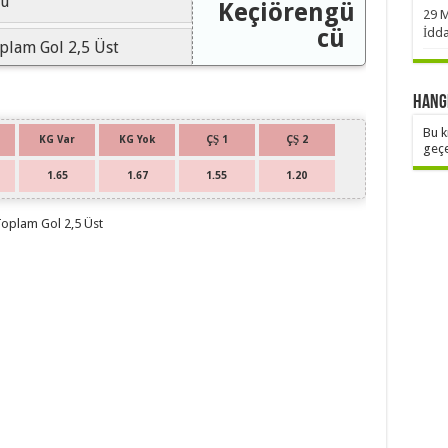
cü
Keçiörengü
29 M
cü
İdd
plam Gol 2,5 Üst
Hangi
Bu k
KG Var
KG Yok
ÇŞ 1
ÇŞ 2
geçe
1.65
1.67
1.55
1.20
oplam Gol 2,5 Üst