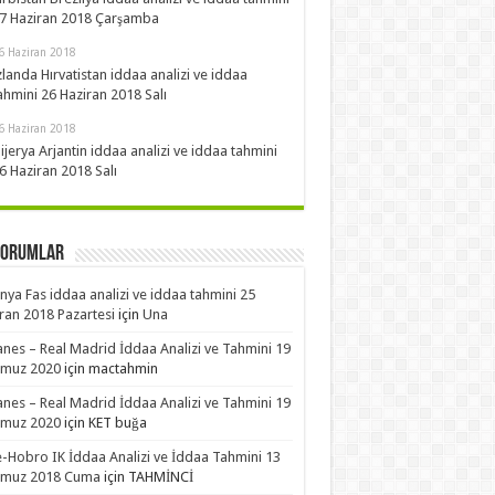
7 Haziran 2018 Çarşamba
6 Haziran 2018
zlanda Hırvatistan iddaa analizi ve iddaa
ahmini 26 Haziran 2018 Salı
6 Haziran 2018
ijerya Arjantin iddaa analizi ve iddaa tahmini
6 Haziran 2018 Salı
Yorumlar
nya Fas iddaa analizi ve iddaa tahmini 25
ran 2018 Pazartesi
için
Una
nes – Real Madrid İddaa Analizi ve Tahmini 19
muz 2020
için
mactahmin
nes – Real Madrid İddaa Analizi ve Tahmini 19
muz 2020
için
KET buğa
e-Hobro IK İddaa Analizi ve İddaa Tahmini 13
muz 2018 Cuma
için
TAHMİNCİ