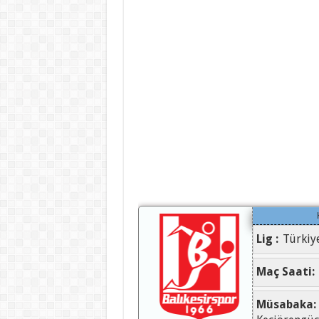
Lig :
Türkiye
Maç Saati:
Müsabaka: