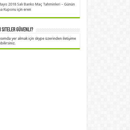
ayıs 2018 Salı Banko Maç Tahminleri – Günün
aa Kuponu
için
eren
 Siteler Güvenli?
ısımda yer almak için skype üzerinden iletişime
bilirsiniz.