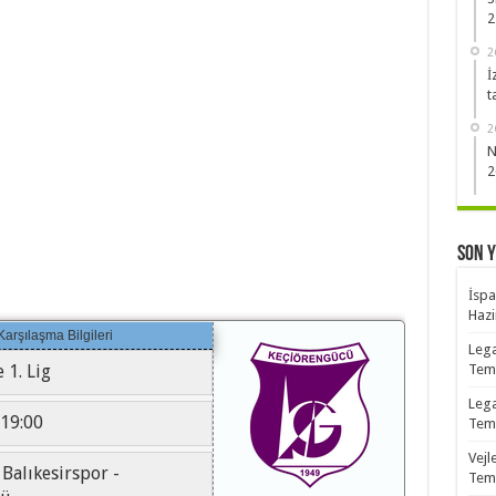
2
2
İ
t
2
N
2
Son 
İspa
Hazi
Karşılaşma Bilgileri
Lega
Tem
 1. Lig
Lega
19:00
Tem
Vejl
Balıkesirspor -
Tem