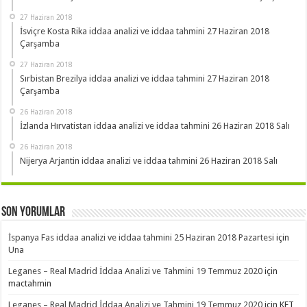
27 Haziran 2018
İsviçre Kosta Rika iddaa analizi ve iddaa tahmini 27 Haziran 2018
Çarşamba
27 Haziran 2018
Sırbistan Brezilya iddaa analizi ve iddaa tahmini 27 Haziran 2018
Çarşamba
26 Haziran 2018
İzlanda Hırvatistan iddaa analizi ve iddaa tahmini 26 Haziran 2018 Salı
26 Haziran 2018
Nijerya Arjantin iddaa analizi ve iddaa tahmini 26 Haziran 2018 Salı
Son Yorumlar
İspanya Fas iddaa analizi ve iddaa tahmini 25 Haziran 2018 Pazartesi
için
Una
Leganes – Real Madrid İddaa Analizi ve Tahmini 19 Temmuz 2020
için
mactahmin
Leganes – Real Madrid İddaa Analizi ve Tahmini 19 Temmuz 2020
için
KET