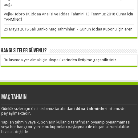
buğa
Vejle-Hobro IK İddaa Analizi ve İddaa Tahmini 13 Temmuz 2018 Cuma
için
TAHMİNCİ
29 Mayıs 2018 Salı Banko Maç Tahminleri – Günün İddaa Kuponu
için
eren
Hangi Siteler Güvenli?
Bu kısımda yer almak için skype üzerinden iletişime geçebilirsiniz.
Maç Tahmin
Günlük sizler için özel ekibimiz tarafından
iddaa tahminleri
sitemizde
paylaşılmaktadır.
Yapılan tahmin veya kuponların kullanıcı tarafından oynanıp oynanmaması
veya her hangi bir yerde bu kuponları paylaşması ile oluşan sorumluluklar
bize ait değildir.