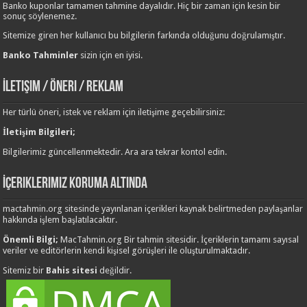
Banko kuponlar tamamen tahmine dayalıdır. Hiç bir zaman için kesin bir
sonuç söylenemez.
Sitemize giren her kullanıcı bu bilgilerin farkında olduğunu doğrulamıştır.
Banko Tahminler
sizin için en iyisi.
İletişim / Öneri / Reklam
Her türlü öneri, istek ve reklam için iletişime geçebilirsiniz:
İletişim Bilgileri;
Bilgilerimiz güncellenmektedir. Ara ara tekrar kontol edin.
İçeriklerimiz Koruma Altında
mactahmin.org sitesinde yayınlanan içerikleri kaynak belirtmeden paylaşanlar
hakkında işlem başlatılacaktır.
Önemli Bilgi;
MacTahmin.org Bir tahmin sitesidir. İçeriklerin tamamı sayısal
veriler ve editörlerin kendi kişisel görüşleri ile oluşturulmaktadır.
Sitemiz bir
Bahis sitesi
değildir.