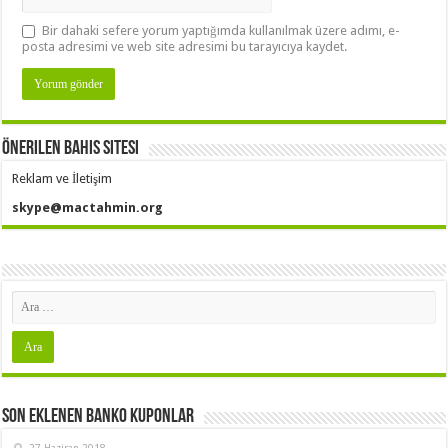
Bir dahaki sefere yorum yaptığımda kullanılmak üzere adımı, e-
posta adresimi ve web site adresimi bu tarayıcıya kaydet.
Önerilen Bahis Sitesi
Reklam ve İletişim
skype@mactahmin.org
Son Eklenen Banko Kuponlar
27 Haziran 2018