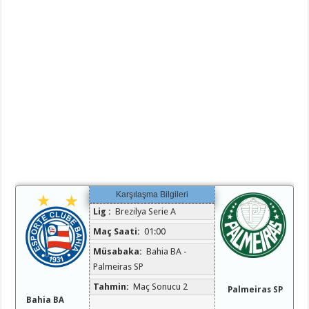
Karşılaşma Bilgileri
Lig :
Brezilya Serie A
Maç Saati:
01:00
Müsabaka:
Bahia BA -
Palmeiras SP
Tahmin:
Maç Sonucu 2
Palmeiras SP
Bahia BA