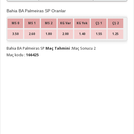
Bahia BA Palmeiras SP Oranlar
MS 0
MS 1
MS 2
KG Var
KG Yok
ÇŞ 1
ÇŞ 2
3.50
2.60
1.80
2.00
1.40
1.55
1.25
Bahia BA Palmeiras SP
Maç Tahmini :
Maç Sonucu 2
Maç kodu :
166425