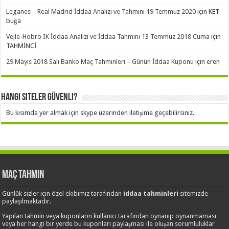
Leganes – Real Madrid İddaa Analizi ve Tahmini 19 Temmuz 2020
için
KET
buğa
Vejle-Hobro IK İddaa Analizi ve İddaa Tahmini 13 Temmuz 2018 Cuma
için
TAHMİNCİ
29 Mayıs 2018 Salı Banko Maç Tahminleri – Günün İddaa Kuponu
için
eren
Hangi Siteler Güvenli?
Bu kısımda yer almak için skype üzerinden iletişime geçebilirsiniz.
Maç Tahmin
Günlük sizler için özel ekibimiz tarafından
iddaa tahminleri
sitemizde
paylaşılmaktadır.
Yapılan tahmin veya kuponların kullanıcı tarafından oynanıp oynanmaması
veya her hangi bir yerde bu kuponları paylaşması ile oluşan sorumluluklar