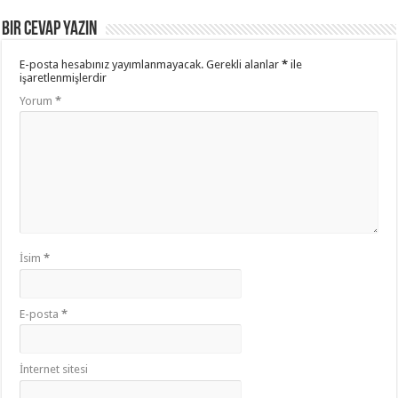
Bir cevap yazın
E-posta hesabınız yayımlanmayacak.
Gerekli alanlar
*
ile
işaretlenmişlerdir
Yorum
*
İsim
*
E-posta
*
İnternet sitesi