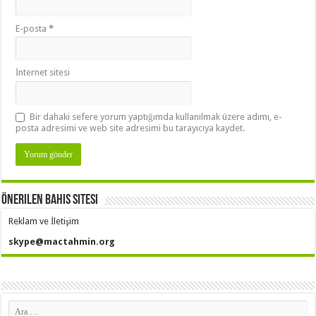
E-posta
*
İnternet sitesi
Bir dahaki sefere yorum yaptığımda kullanılmak üzere adımı, e-
posta adresimi ve web site adresimi bu tarayıcıya kaydet.
Önerilen Bahis Sitesi
Reklam ve İletişim
skype@mactahmin.org