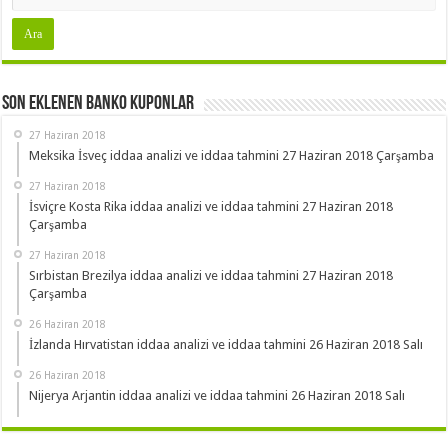
Son Eklenen Banko Kuponlar
27 Haziran 2018
Meksika İsveç iddaa analizi ve iddaa tahmini 27 Haziran 2018 Çarşamba
27 Haziran 2018
İsviçre Kosta Rika iddaa analizi ve iddaa tahmini 27 Haziran 2018
Çarşamba
27 Haziran 2018
Sırbistan Brezilya iddaa analizi ve iddaa tahmini 27 Haziran 2018
Çarşamba
26 Haziran 2018
İzlanda Hırvatistan iddaa analizi ve iddaa tahmini 26 Haziran 2018 Salı
26 Haziran 2018
Nijerya Arjantin iddaa analizi ve iddaa tahmini 26 Haziran 2018 Salı