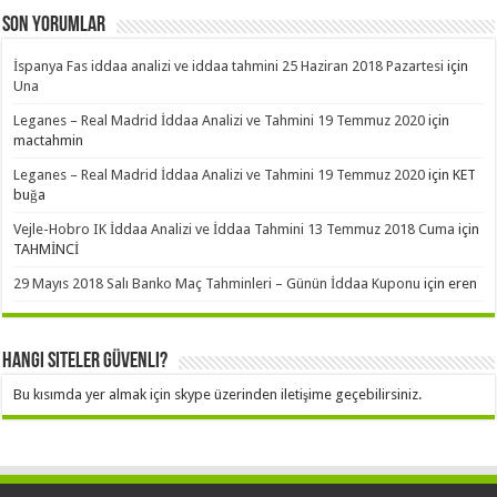
Son Yorumlar
İspanya Fas iddaa analizi ve iddaa tahmini 25 Haziran 2018 Pazartesi
için
Una
Leganes – Real Madrid İddaa Analizi ve Tahmini 19 Temmuz 2020
için
mactahmin
Leganes – Real Madrid İddaa Analizi ve Tahmini 19 Temmuz 2020
için
KET
buğa
Vejle-Hobro IK İddaa Analizi ve İddaa Tahmini 13 Temmuz 2018 Cuma
için
TAHMİNCİ
29 Mayıs 2018 Salı Banko Maç Tahminleri – Günün İddaa Kuponu
için
eren
Hangi Siteler Güvenli?
Bu kısımda yer almak için skype üzerinden iletişime geçebilirsiniz.