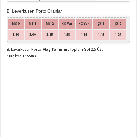
B. Leverkusen Porto Oranlar
MS 0
MS 1
MS 2
KG Var
KG Yok
ÇŞ 1
ÇŞ 2
1.80
3.00
3.25
1.58
1.85
1.15
1.25
B. Leverkusen Porto
Maç Tahmini :
Toplam Gol 2,5 Üst
Maç kodu :
55966