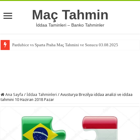
Maç Tahmin
İddaa Taminleri – Banko Tahminler
Pardubice vs Sparta Praha Maç Tahmini ve Sonucu 03.08.2025
Ana Sayfa
/
İddaa Tahminleri
/
Avusturya Brezilya iddaa analizi ve iddaa
tahmini 10 Haziran 2018 Pazar