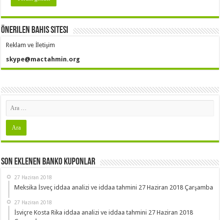
Önerilen Bahis Sitesi
Reklam ve İletişim
skype@mactahmin.org
Son Eklenen Banko Kuponlar
27 Haziran 2018
Meksika İsveç iddaa analizi ve iddaa tahmini 27 Haziran 2018 Çarşamba
27 Haziran 2018
İsviçre Kosta Rika iddaa analizi ve iddaa tahmini 27 Haziran 2018