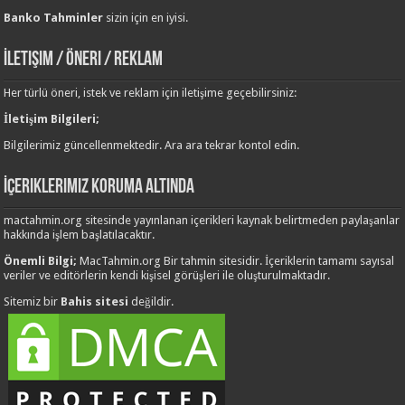
Banko Tahminler
sizin için en iyisi.
İletişim / Öneri / Reklam
Her türlü öneri, istek ve reklam için iletişime geçebilirsiniz:
İletişim Bilgileri;
Bilgilerimiz güncellenmektedir. Ara ara tekrar kontol edin.
İçeriklerimiz Koruma Altında
mactahmin.org sitesinde yayınlanan içerikleri kaynak belirtmeden paylaşanlar
hakkında işlem başlatılacaktır.
Önemli Bilgi;
MacTahmin.org Bir tahmin sitesidir. İçeriklerin tamamı sayısal
veriler ve editörlerin kendi kişisel görüşleri ile oluşturulmaktadır.
Sitemiz bir
Bahis sitesi
değildir.