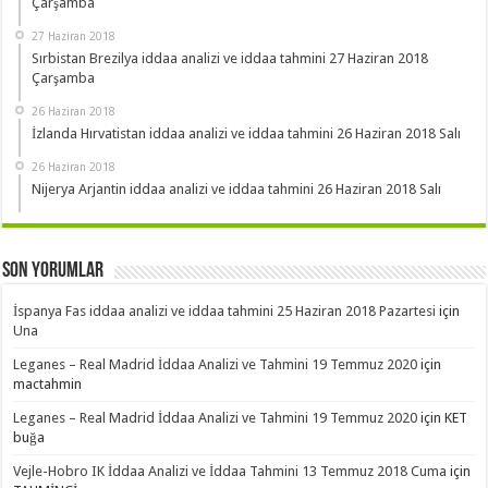
Çarşamba
27 Haziran 2018
Sırbistan Brezilya iddaa analizi ve iddaa tahmini 27 Haziran 2018
Çarşamba
26 Haziran 2018
İzlanda Hırvatistan iddaa analizi ve iddaa tahmini 26 Haziran 2018 Salı
26 Haziran 2018
Nijerya Arjantin iddaa analizi ve iddaa tahmini 26 Haziran 2018 Salı
Son Yorumlar
İspanya Fas iddaa analizi ve iddaa tahmini 25 Haziran 2018 Pazartesi
için
Una
Leganes – Real Madrid İddaa Analizi ve Tahmini 19 Temmuz 2020
için
mactahmin
Leganes – Real Madrid İddaa Analizi ve Tahmini 19 Temmuz 2020
için
KET
buğa
Vejle-Hobro IK İddaa Analizi ve İddaa Tahmini 13 Temmuz 2018 Cuma
için