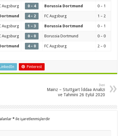
C Augsburg
0 – 4
Borussia Dortmund
0 – 1
 Dortmund
4 – 2
FC Augsburg
1 – 2
C Augsburg
1 – 3
Borussia Dortmund
0 – 1
C Augsburg
0 – 0
Borussia Dortmund
0 – 0
 Dortmund
4 – 0
FC Augsburg
2 – 0
LinkedIn
Pinterest
İleri
Mainz – Stuttgart İddaa Analizi
ve Tahmini 26 Eylül 2020
 alanlar
*
ile işaretlenmişlerdir