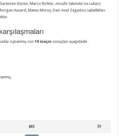
Sarenren-Bazee, Marco Richter, misafir takımda ise Lukasz
 Thorgan Hazard, Mateu Morey, Dan-Axel Zagadou sakatlıkları
kler.
karşılaşmaları
 kadar oynanmış son
19 maçın
sonuçları aşağıdadır.
zanmış.
MS
İY