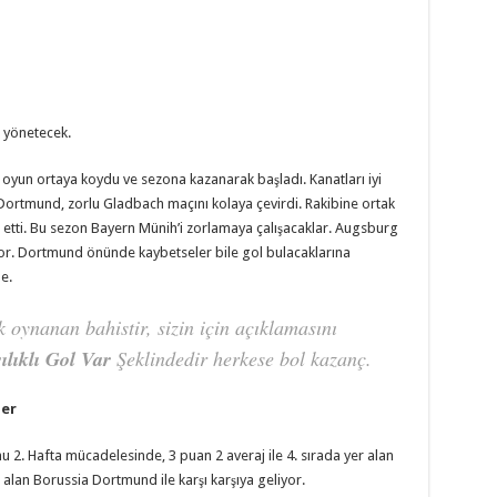
m
yönetecek.
oyun ortaya koydu ve sezona kazanarak başladı. Kanatları iyi
ia Dortmund, zorlu Gladbach maçını kolaya çevirdi. Rakibine ortak
etti. Bu sezon Bayern Münih’i zorlamaya çalışacaklar. Augsburg
yor. Dortmund önünde kaybetseler bile gol bulacaklarına
e.
 oynanan bahistir, sizin için açıklamasını
ılıklı Gol Var
Şeklindedir herkese bol kazanç.
ler
2. Hafta mücadelesinde, 3 puan 2 averaj ile 4. sırada yer alan
 alan Borussia Dortmund ile karşı karşıya geliyor.