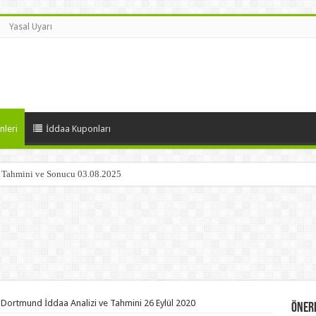
Yasal Uyarı
nleri
İddaa Kuponları
ç Tahmini ve Sonucu 03.08.2025
Dortmund İddaa Analizi ve Tahmini 26 Eylül 2020
Öneri