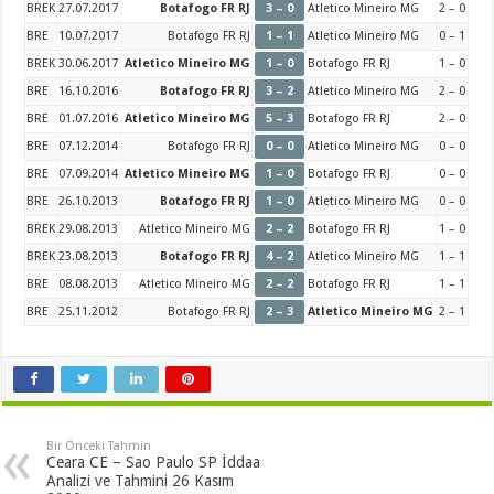
BREK
27.07.2017
Botafogo FR RJ
3 – 0
Atletico Mineiro MG
2 – 0
BRE
10.07.2017
Botafogo FR RJ
1 – 1
Atletico Mineiro MG
0 – 1
BREK
30.06.2017
Atletico Mineiro MG
1 – 0
Botafogo FR RJ
1 – 0
BRE
16.10.2016
Botafogo FR RJ
3 – 2
Atletico Mineiro MG
2 – 0
BRE
01.07.2016
Atletico Mineiro MG
5 – 3
Botafogo FR RJ
2 – 0
BRE
07.12.2014
Botafogo FR RJ
0 – 0
Atletico Mineiro MG
0 – 0
BRE
07.09.2014
Atletico Mineiro MG
1 – 0
Botafogo FR RJ
0 – 0
BRE
26.10.2013
Botafogo FR RJ
1 – 0
Atletico Mineiro MG
0 – 0
BREK
29.08.2013
Atletico Mineiro MG
2 – 2
Botafogo FR RJ
1 – 0
BREK
23.08.2013
Botafogo FR RJ
4 – 2
Atletico Mineiro MG
1 – 1
BRE
08.08.2013
Atletico Mineiro MG
2 – 2
Botafogo FR RJ
1 – 1
BRE
25.11.2012
Botafogo FR RJ
2 – 3
Atletico Mineiro MG
2 – 1
Bir Önceki Tahmin
Ceara CE – Sao Paulo SP İddaa
Analizi ve Tahmini 26 Kasım