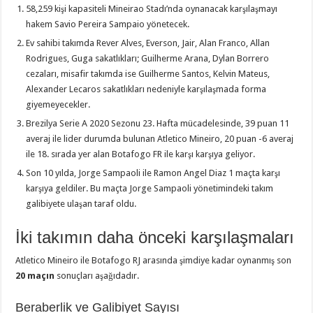
58,259 kişi kapasiteli Mineirao Stadı’nda oynanacak karşılaşmayı
hakem Savio Pereira Sampaio yönetecek.
Ev sahibi takımda Rever Alves, Everson, Jair, Alan Franco, Allan
Rodrigues, Guga sakatlıkları; Guilherme Arana, Dylan Borrero
cezaları, misafir takımda ise Guilherme Santos, Kelvin Mateus,
Alexander Lecaros sakatlıkları nedeniyle karşılaşmada forma
giyemeyecekler.
Brezilya Serie A 2020 Sezonu 23. Hafta mücadelesinde, 39 puan 11
averaj ile lider durumda bulunan Atletico Mineiro, 20 puan -6 averaj
ile 18. sırada yer alan Botafogo FR ile karşı karşıya geliyor.
Son 10 yılda, Jorge Sampaoli ile Ramon Angel Diaz 1 maçta karşı
karşıya geldiler. Bu maçta Jorge Sampaoli yönetimindeki takım
galibiyete ulaşan taraf oldu.
İki takımın daha önceki karşılaşmaları
Atletico Mineiro ile Botafogo RJ arasında şimdiye kadar oynanmış son
20 maçın
sonuçları aşağıdadır.
Beraberlik ve Galibiyet Sayısı