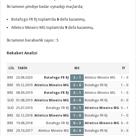
İki tamının şimdiye kadar oynadığı maçlarda;
Botafogo FR RJ toplam’da
6
defa kazanmış.
Atletico Mineiro MG toplam’da
9
defa kazanmış.
İki tamının beraberlik sayısı : 5
Rekabet Analizi
LİG
TARİH
MS
İY
BRE
20.08.2020
Botafogo FR RJ
2 – 1
Atletico Mineiro MG
1 – 0
BRE
05.12.2019
Atletico Mineiro MG
2 – 0
Botafogo FR RJ
1 – 0
BRE
08.09.2019
Botafogo FR RJ
2 – 1
Atletico Mineiro MG
1 – 0
SUD
01.08.2019
Atletico Mineiro MG
2 – 0
Botafogo FR RJ
0 – 0
SUD
25.07.2019
Botafogo FR RJ
0 – 1
Atletico Mineiro MG
0 – 1
BRE
02.12.2018
Atletico Mineiro MG
1 – 0
Botafogo FR RJ
1 – 0
BRE
19.08.2018
Botafogo FR RJ
0 – 3
Atletico Mineiro MG
0 – 0
BRE
29.10.2017
Atletico Mineiro MG
0 – 0
Botafogo FR RJ
0 – 0