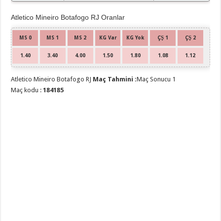
Atletico
Mineiro
Atletico Mineiro Botafogo RJ Oranlar
MS 0
MS 1
MS 2
KG Var
KG Yok
ÇŞ 1
ÇŞ 2
1.40
3.40
4.00
1.50
1.80
1.08
1.12
Atletico Mineiro Botafogo RJ
Maç Tahmini :
Maç Sonucu 1
Maç kodu :
184185