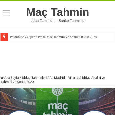
Maç Tahmin
İddaa Taminleri – Banko Tahminler
Pardubice vs Sparta Praha Maç Tahmini ve Sonucu 03.08.2025
Ana Sayfa
/
İddaa Tahminleri
/
Atl Madrid – Villarreal İddaa Analizi ve
Tahmini 23 Şubat 2020