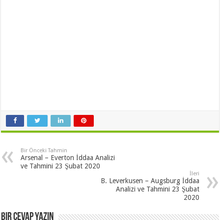
Bir Önceki Tahmin
Arsenal – Everton İddaa Analizi
ve Tahmini 23 Şubat 2020
İleri
B. Leverkusen – Augsburg İddaa
Analizi ve Tahmini 23 Şubat
2020
Bir cevap yazın