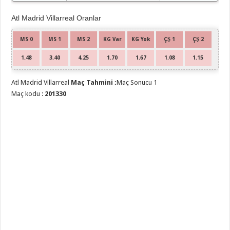
Atl Madrid Villarreal Oranlar
MS 0
MS 1
MS 2
KG Var
KG Yok
ÇŞ 1
ÇŞ 2
1.48
3.40
4.25
1.70
1.67
1.08
1.15
Atl Madrid Villarreal
Maç Tahmini :
Maç Sonucu 1
Maç kodu :
201330