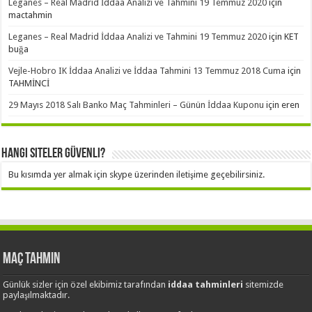
Leganes – Real Madrid İddaa Analizi ve Tahmini 19 Temmuz 2020
için
mactahmin
Leganes – Real Madrid İddaa Analizi ve Tahmini 19 Temmuz 2020
için
KET
buğa
Vejle-Hobro IK İddaa Analizi ve İddaa Tahmini 13 Temmuz 2018 Cuma
için
TAHMİNCİ
29 Mayıs 2018 Salı Banko Maç Tahminleri – Günün İddaa Kuponu
için
eren
Hangi Siteler Güvenli?
Bu kısımda yer almak için skype üzerinden iletişime geçebilirsiniz.
Maç Tahmin
Günlük sizler için özel ekibimiz tarafından
iddaa tahminleri
sitemizde
paylaşılmaktadır.