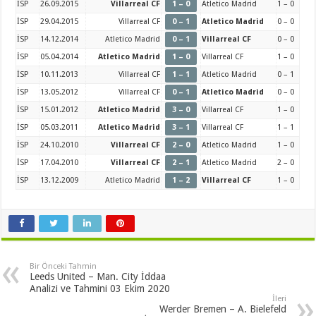
İSP
26.09.2015
Villarreal CF
1 – 0
Atletico Madrid
1 – 0
İSP
29.04.2015
Villarreal CF
0 – 1
Atletico Madrid
0 – 0
İSP
14.12.2014
Atletico Madrid
0 – 1
Villarreal CF
0 – 0
İSP
05.04.2014
Atletico Madrid
1 – 0
Villarreal CF
1 – 0
İSP
10.11.2013
Villarreal CF
1 – 1
Atletico Madrid
0 – 1
İSP
13.05.2012
Villarreal CF
0 – 1
Atletico Madrid
0 – 0
İSP
15.01.2012
Atletico Madrid
3 – 0
Villarreal CF
1 – 0
İSP
05.03.2011
Atletico Madrid
3 – 1
Villarreal CF
1 – 1
İSP
24.10.2010
Villarreal CF
2 – 0
Atletico Madrid
1 – 0
İSP
17.04.2010
Villarreal CF
2 – 1
Atletico Madrid
2 – 0
İSP
13.12.2009
Atletico Madrid
1 – 2
Villarreal CF
1 – 0
Bir Önceki Tahmin
Leeds United – Man. City İddaa
Analizi ve Tahmini 03 Ekim 2020
İleri
Werder Bremen – A. Bielefeld