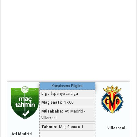
Karşılaşma Bilgileri
Lig :
İspanya La Liga
Maç Saati:
17:00
Müsabaka:
Atl Madrid -
Villarreal
Tahmin:
Maç Sonucu 1
Villarreal
Atl Madrid