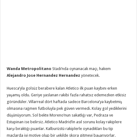
Wanda Metropolitano
Stadı’nda oynanacak maçı, hakem
Alejandro Jose Hernandez Hernandez
yönetecek.
Huesca’yla golsüz berabere kalan Atletico ilk puan kaybını erken
yaşamış oldu. Geriye yaslanan rakibi fazla rahatsız edemezken etkisiz
göründüler. Villarreal dört haftada sadece Barcelona’ya kaybetmiş
olmasına rağmen futboluyla pek güven vermedi. Kolay gol yediklerini
düşünüyorum. Sol bekte Moreno’nun sakatlığı var, Pedraza ve
Estupinan ise belirsiz. Atletico Madrid’in asıl sorunu kolay rakiplere
karşı bıraktığı puanlar. Kalburüstü rakiplerle oynadıkları bu tip
maçlarda iyi motive olup bir şekilde skora gitmeyi başarıyorlar.