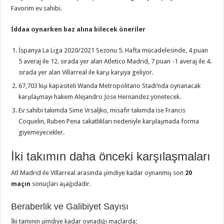
Favorim ev sahibi.
İddaa oynarken baz alına bilecek öneriler
İspanya La Liga 2020/2021 Sezonu 5. Hafta mücadelesinde, 4 puan
5 averaj ile 12. sırada yer alan Atletico Madrid, 7 puan -1 averaj ile 4.
sırada yer alan Villarreal ile karşı karşıya geliyor.
67,703 kişi kapasiteli Wanda Metropolitano Stadı’nda oynanacak
karşılaşmayı hakem Alejandro Jose Hernandez yönetecek.
Ev sahibi takımda Sime Vrsaljko, misafir takımda ise Francis
Coquelin, Ruben Pena sakatlıkları nedeniyle karşılaşmada forma
giyemeyecekler.
İki takımın daha önceki karşılaşmaları
Atl Madrid ile Villarreal arasında şimdiye kadar oynanmış son
20
maçın
sonuçları aşağıdadır.
Beraberlik ve Galibiyet Sayısı
İki tamının şimdiye kadar oynadığı maçlarda;