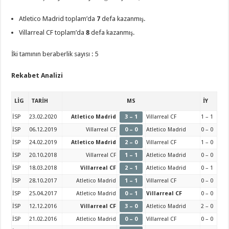
Atletico Madrid toplam’da
7
defa kazanmış.
Villarreal CF toplam’da
8
defa kazanmış.
İki tamının beraberlik sayısı : 5
Rekabet Analizi
LİG
TARİH
MS
İY
İSP
23.02.2020
Atletico Madrid
3 – 1
Villarreal CF
1 – 1
İSP
06.12.2019
Villarreal CF
0 – 0
Atletico Madrid
0 – 0
İSP
24.02.2019
Atletico Madrid
2 – 0
Villarreal CF
1 – 0
İSP
20.10.2018
Villarreal CF
1 – 1
Atletico Madrid
0 – 0
İSP
18.03.2018
Villarreal CF
2 – 1
Atletico Madrid
0 – 1
İSP
28.10.2017
Atletico Madrid
1 – 1
Villarreal CF
0 – 0
İSP
25.04.2017
Atletico Madrid
0 – 1
Villarreal CF
0 – 0
İSP
12.12.2016
Villarreal CF
3 – 0
Atletico Madrid
2 – 0
İSP
21.02.2016
Atletico Madrid
0 – 0
Villarreal CF
0 – 0