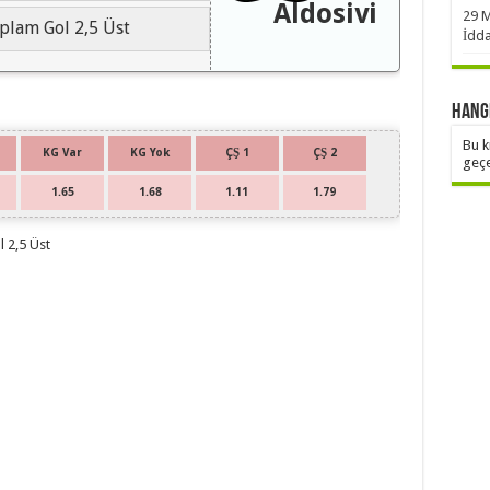
Aldosivi
29 M
plam Gol 2,5 Üst
İdd
Hangi
Bu k
KG Var
KG Yok
ÇŞ 1
ÇŞ 2
geçe
1.65
1.68
1.11
1.79
 2,5 Üst