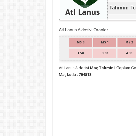
Tahmin:
To
Atl Lanus
Atl Lanus Aldosivi Oranlar
MS 0
MS 1
MS 2
1.50
3.30
4.30
Atl Lanus Aldosivi
Maç Tahmini :
Toplam Gol
Maç kodu :
704518