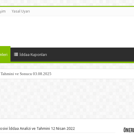
işim
Yasal Uyarı
nleri
İddaa Kuponları
ç Tahmini ve Sonucu 03.08.2025
dosivi İddaa Analizi ve Tahmini 12 Nisan 2022
Öneri