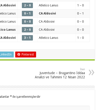
CA Aldosivi
2 – 0
Atletico Lanus
1 – 0
letico Lanus
0 – 1
CA Aldosivi
0 – 1
letico Lanus
0 – 0
CA Aldosivi
0 – 0
tico Lanus
2 – 0
CA Aldosivi
0 – 0
CA Aldosivi
3 – 1
Atletico Lanus
1 – 0
LinkedIn
Pinterest
İleri
Juventude – Bragantino İddaa
Analizi ve Tahmini 12 Nisan 2022
 alanlar
*
ile işaretlenmişlerdir