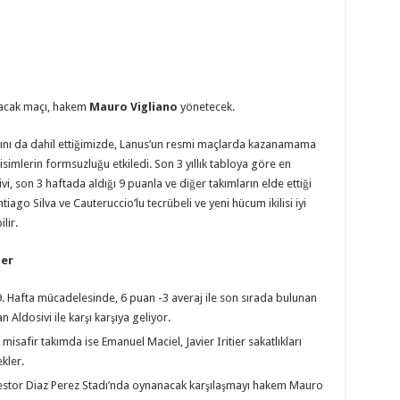
acak maçı, hakem
Mauro Vigliano
yönetecek.
ını da dahil ettiğimizde, Lanus’un resmi maçlarda kazanamama
 isimlerin formsuzluğu etkiledi. Son 3 yıllık tabloya göre en
, son 3 haftada aldığı 9 puanla ve diğer takımların elde ettiği
iago Silva ve Cauteruccio’lu tecrübeli ve yeni hücum ikilisi iyi
lir.
ler
9. Hafta mücadelesinde, 6 puan -3 averaj ile son sırada bulunan
 Aldosivi ile karşı karşıya geliyor.
safir takımda ise Emanuel Maciel, Javier Iritier sakatlıkları
kler.
Nestor Diaz Perez Stadı’nda oynanacak karşılaşmayı hakem Mauro