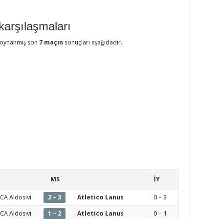
karşılaşmaları
r oynanmış son
7 maçın
sonuçları aşağıdadır.
MS
İY
CA Aldosivi
2 – 3
Atletico Lanus
0 – 3
CA Aldosivi
1 – 2
Atletico Lanus
0 – 1