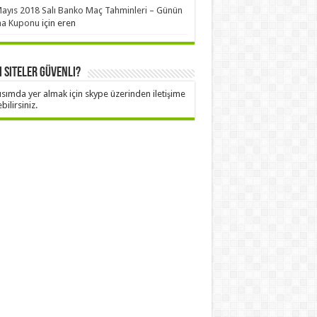
ayıs 2018 Salı Banko Maç Tahminleri – Günün
aa Kuponu
için
eren
 Siteler Güvenli?
ısımda yer almak için skype üzerinden iletişime
bilirsiniz.