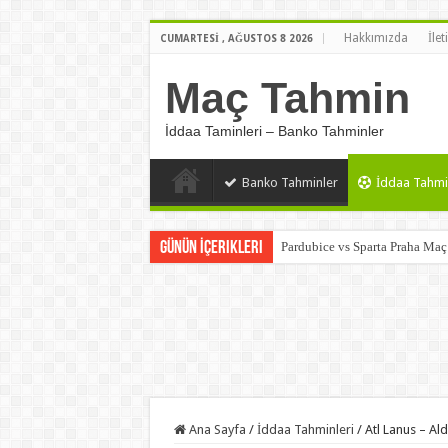
Hakkımızda
İlet
CUMARTESI , AĞUSTOS 8 2026
Maç Tahmin
İddaa Taminleri – Banko Tahminler
Banko Tahminler
İddaa Tahmi
Günün İçerikleri
Pardubice vs Sparta Praha Ma
Ana Sayfa
/
İddaa Tahminleri
/
Atl Lanus – Al