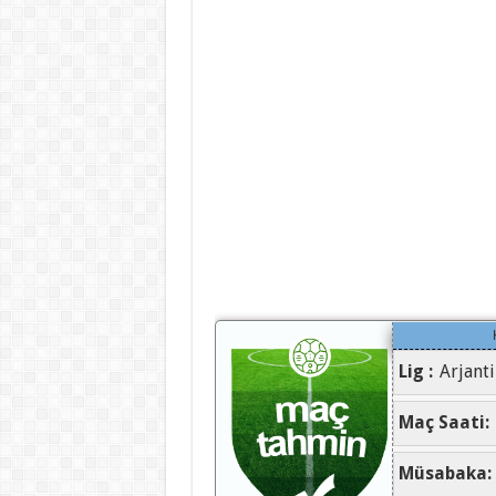
Lig :
Arjant
Maç Saati:
Müsabaka: