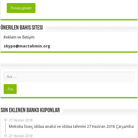
Önerilen Bahis Sitesi
Reklam ve İletişim
skype@mactahmin.org
Son Eklenen Banko Kuponlar
27 Haziran 2018
Meksika İsveç iddaa analizi ve iddaa tahmini 27 Haziran 2018 Çarşamba
27 Haziran 2018