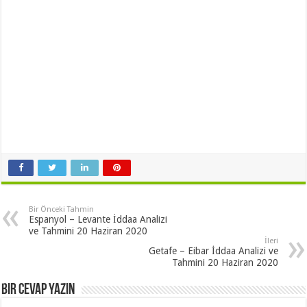
Bir Önceki Tahmin
Espanyol – Levante İddaa Analizi
ve Tahmini 20 Haziran 2020
İleri
Getafe – Eibar İddaa Analizi ve
Tahmini 20 Haziran 2020
Bir cevap yazın