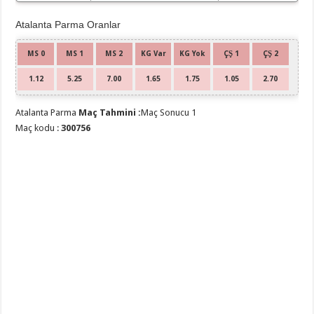
Atalanta Parma Oranlar
MS 0
MS 1
MS 2
KG Var
KG Yok
ÇŞ 1
ÇŞ 2
1.12
5.25
7.00
1.65
1.75
1.05
2.70
Atalanta Parma
Maç Tahmini :
Maç Sonucu 1
Maç kodu :
300756