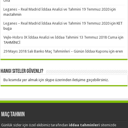
Una
Leganes – Real Madrid İddaa Analizi ve Tahmini 19 Temmuz 2020
için
mactahmin
Leganes – Real Madrid İddaa Analizi ve Tahmini 19 Temmuz 2020
için
KET
buğa
Vejle-Hobro IK İddaa Analizi ve İddaa Tahmini 13 Temmuz 2018 Cuma
için
TAHMİNCİ
29 Mayıs 2018 Salı Banko Maç Tahminleri – Günün İddaa Kuponu
için
eren
Hangi Siteler Güvenli?
Bu kısımda yer almak için skype üzerinden iletişime geçebilirsiniz.
Maç Tahmin
Günlük sizler için özel ekibimiz tarafından
iddaa tahminleri
sitemizde