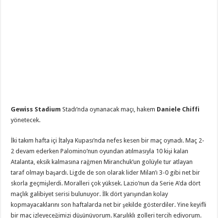
Gewiss Stadium
Stadı’nda oynanacak maçı, hakem
Daniele Chiffi
yönetecek.
İki takım hafta içi İtalya Kupası’nda nefes kesen bir maç oynadı. Maç 2-
2 devam ederken Palomino’nun oyundan atılmasıyla 10 kişi kalan
Atalanta, eksik kalmasına rağmen Miranchuk’un golüyle tur atlayan
taraf olmayı başardı. Ligde de son olarak lider Milan’ı 3-0 gibi net bir
skorla geçmişlerdi. Moralleri çok yüksek. Lazio’nun da Serie A’da dört
maçlık galibiyet serisi bulunuyor. İlk dört yarışından kolay
kopmayacaklarını son haftalarda net bir şekilde gösterdiler. Yine keyifli
bir maç izleyeceğimizi düşünüyorum. Karşılıklı golleri tercih ediyorum.