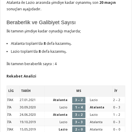
Atalanta ile Lazio arasında şimdiye kadar oynanmış son
20 maçın
sonuçları aşağıdadır.
Beraberlik ve Galibiyet Sayısı
İki tamının şimdiye kadar oynadığı maçlarda;
Atalanta toplam’da
8
defa kazanmış.
Lazio toplam’da
8
defa kazanmış.
İki tamının beraberlik sayısı : 4
Rekabet Analizi
LİG
TARİH
MS
İY
İTAK
27.01.2021
Atalanta
3 – 2
Lazio
2 – 2
İTA
30.09.2020
Lazio
1 – 4
Atalanta
0 – 3
İTA
24.06.2020
Atalanta
3 – 2
Lazio
1 – 2
İTA
19.10.2019
Lazio
3 – 3
Atalanta
0 – 3
İTAK
15.05.2019
Lazio
2 – 0
Atalanta
0 – 0