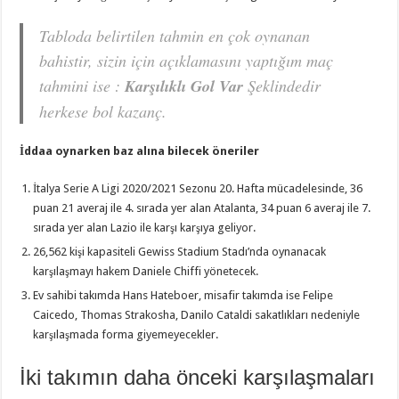
Tabloda belirtilen tahmin en çok oynanan
bahistir, sizin için açıklamasını yaptığım maç
tahmini ise :
Karşılıklı Gol Var
Şeklindedir
herkese bol kazanç.
İddaa oynarken baz alına bilecek öneriler
İtalya Serie A Ligi 2020/2021 Sezonu 20. Hafta mücadelesinde, 36
puan 21 averaj ile 4. sırada yer alan Atalanta, 34 puan 6 averaj ile 7.
sırada yer alan Lazio ile karşı karşıya geliyor.
26,562 kişi kapasiteli Gewiss Stadium Stadı’nda oynanacak
karşılaşmayı hakem Daniele Chiffi yönetecek.
Ev sahibi takımda Hans Hateboer, misafir takımda ise Felipe
Caicedo, Thomas Strakosha, Danilo Cataldi sakatlıkları nedeniyle
karşılaşmada forma giyemeyecekler.
İki takımın daha önceki karşılaşmaları