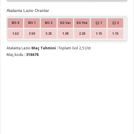
Atalanta Lazio Oranlar
MS 0
MS 1
MS 2
KG Var
KG Yok
ÇŞ 1
ÇŞ 2
1.62
3.50
3.25
1.38
2.20
1.15
1.15
Atalanta Lazio
Maç Tahmini :
Toplam Gol 2,5 Üst
Maç kodu :
318678