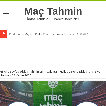
Maç Tahmin
İddaa Taminleri – Banko Tahminler
Pardubice vs Sparta Praha Maç Tahmini ve Sonucu 03.08.2025
Ana Sayfa
/
İddaa Tahminleri
/
Atalanta – Hellas Verona İddaa Analizi ve
Tahmini 28 Kasım 2020