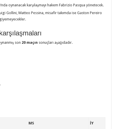
dı’nda oynanacak karşılaşmayı hakem Fabrizio Pasqua yönetecek.
uigi Gollini, Matteo Pessina, misafir takımda ise Gaston Pereiro
 giyemeyecekler.
karşılaşmaları
 oynanmış son
20 maçın
sonuçları aşağıdadır.
.
MS
İY