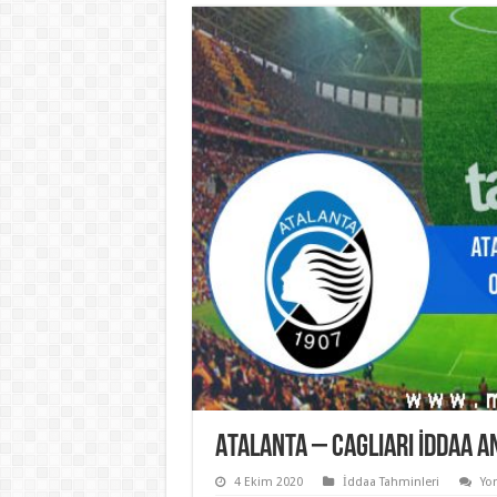
Atalanta – Cagliari İddaa An
4 Ekim 2020
İddaa Tahminleri
Yo