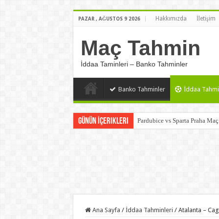
Hakkımızda
İletişim
PAZAR , AĞUSTOS 9 2026
Maç Tahmin
İddaa Taminleri – Banko Tahminler
Banko Tahminler
İddaa Tahmi
Günün İçerikleri
Pardubice vs Sparta Praha Ma
Ana Sayfa
/
İddaa Tahminleri
/
Atalanta – Cag