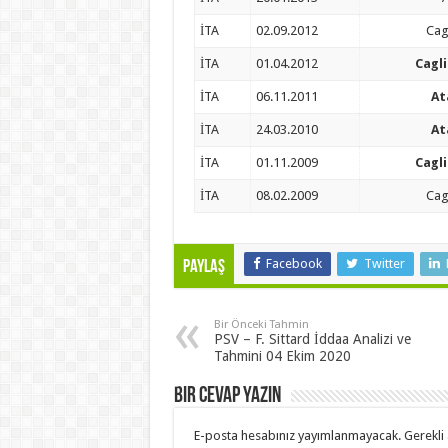
İTA
02.09.2012
Cag
İTA
01.04.2012
Cagli
İTA
06.11.2011
At
İTA
24.03.2010
At
İTA
01.11.2009
Cagli
İTA
08.02.2009
Cag
Facebook
Twitter
Paylaş
Bir Önceki Tahmin
PSV – F. Sittard İddaa Analizi ve
Tahmini 04 Ekim 2020
Bir cevap yazın
E-posta hesabınız yayımlanmayacak.
Gerekli