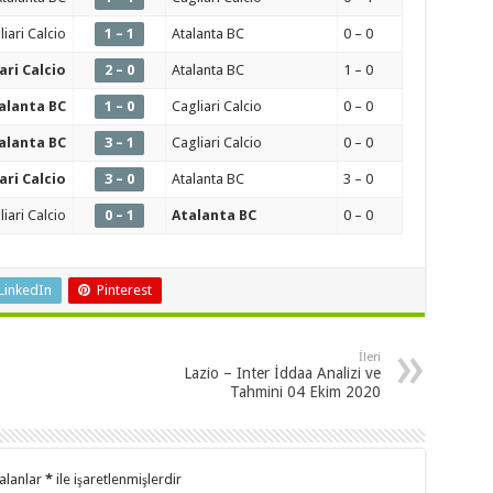
liari Calcio
1 – 1
Atalanta BC
0 – 0
ari Calcio
2 – 0
Atalanta BC
1 – 0
alanta BC
1 – 0
Cagliari Calcio
0 – 0
alanta BC
3 – 1
Cagliari Calcio
0 – 0
ari Calcio
3 – 0
Atalanta BC
3 – 0
liari Calcio
0 – 1
Atalanta BC
0 – 0
LinkedIn
Pinterest
İleri
Lazio – Inter İddaa Analizi ve
Tahmini 04 Ekim 2020
 alanlar
*
ile işaretlenmişlerdir