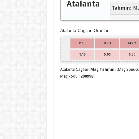
Atalanta
Tahmin:
Ma
Atalanta Cagliari Oranlar
MS 0
MS 1
MS 2
1.15
5.00
6.50
Atalanta Cagliari
Maç Tahmini :
Maç Sonucu
Maç kodu :
200998