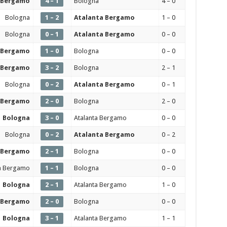
 Bergamo
4 – 1
Bologna
4 – 0
Bologna
1 – 2
Atalanta Bergamo
1 – 0
Bologna
0 – 1
Atalanta Bergamo
0 – 0
 Bergamo
1 – 0
Bologna
0 – 0
 Bergamo
3 – 2
Bologna
2 – 1
Bologna
0 – 2
Atalanta Bergamo
0 – 1
 Bergamo
2 – 0
Bologna
2 – 0
Bologna
3 – 0
Atalanta Bergamo
0 – 0
Bologna
0 – 2
Atalanta Bergamo
0 – 2
 Bergamo
2 – 1
Bologna
0 – 0
ta Bergamo
1 – 1
Bologna
0 – 0
Bologna
2 – 1
Atalanta Bergamo
1 – 0
 Bergamo
2 – 0
Bologna
0 – 0
Bologna
3 – 1
Atalanta Bergamo
1 – 1