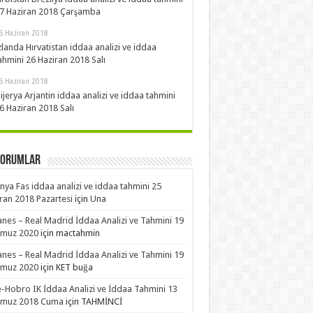
7 Haziran 2018 Çarşamba
6 Haziran 2018
zlanda Hırvatistan iddaa analizi ve iddaa
ahmini 26 Haziran 2018 Salı
6 Haziran 2018
ijerya Arjantin iddaa analizi ve iddaa tahmini
6 Haziran 2018 Salı
Yorumlar
nya Fas iddaa analizi ve iddaa tahmini 25
ran 2018 Pazartesi
için
Una
nes – Real Madrid İddaa Analizi ve Tahmini 19
muz 2020
için
mactahmin
nes – Real Madrid İddaa Analizi ve Tahmini 19
muz 2020
için
KET buğa
e-Hobro IK İddaa Analizi ve İddaa Tahmini 13
muz 2018 Cuma
için
TAHMİNCİ