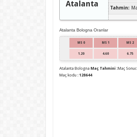
Atalanta
Tahmin:
Ma
Atalanta Bologna Oranlar
MS 0
MS 1
MS 2
1.20
4.60
6.75
Atalanta Bologna
Maç Tahmini :
Maç Sonuc
Maç kodu :
128644