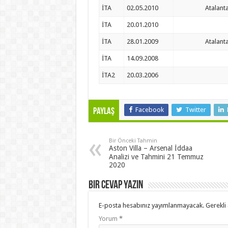
İTA
02.05.2010
Atalan
İTA
20.01.2010
İTA
28.01.2009
Atalan
İTA
14.09.2008
İTA2
20.03.2006
Facebook
Twitter
Paylaş
Bir Önceki Tahmin
Aston Villa – Arsenal İddaa
Analizi ve Tahmini 21 Temmuz
2020
Bir cevap yazın
E-posta hesabınız yayımlanmayacak.
Gerekli
Yorum
*