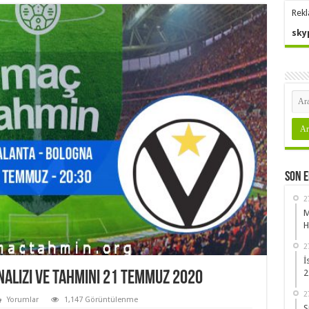
Rekl
sky
Son 
2
M
H
2
İ
2
nalizi ve Tahmini 21 Temmuz 2020
2
Yorumlar
1,147 Görüntülenme
S