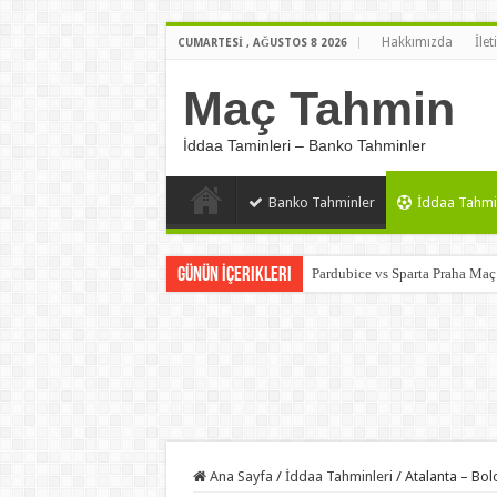
Hakkımızda
İlet
CUMARTESI , AĞUSTOS 8 2026
Maç Tahmin
İddaa Taminleri – Banko Tahminler
Banko Tahminler
İddaa Tahmi
Günün İçerikleri
Pardubice vs Sparta Praha Ma
Ana Sayfa
/
İddaa Tahminleri
/
Atalanta – Bo