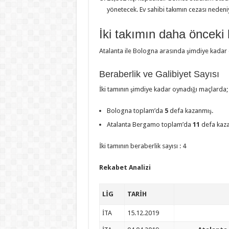
yönetecek. Ev sahibi takımın cezası nedeni
İki takımın daha önceki 
Atalanta ile Bologna arasında şimdiye kada
Beraberlik ve Galibiyet Sayısı
İki tamının şimdiye kadar oynadığı maçlarda;
Bologna toplam’da
5
defa kazanmış.
Atalanta Bergamo toplam’da
11
defa kaza
İki tamının beraberlik sayısı : 4
Rekabet Analizi
LİG
TARİH
İTA
15.12.2019