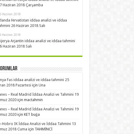
7 Haziran 2018 Çarşamba
6 Haziran 2018
zlanda Hırvatistan iddaa analizi ve iddaa
ahmini 26 Haziran 2018 Salı
6 Haziran 2018
ijerya Arjantin iddaa analizi ve iddaa tahmini
6 Haziran 2018 Salı
Yorumlar
nya Fas iddaa analizi ve iddaa tahmini 25
ran 2018 Pazartesi
için
Una
nes – Real Madrid İddaa Analizi ve Tahmini 19
muz 2020
için
mactahmin
nes – Real Madrid İddaa Analizi ve Tahmini 19
muz 2020
için
KET buğa
e-Hobro IK İddaa Analizi ve İddaa Tahmini 13
muz 2018 Cuma
için
TAHMİNCİ