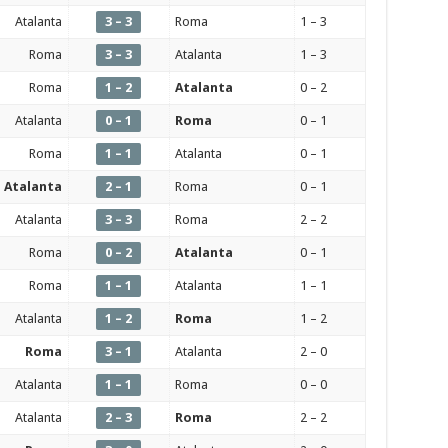
Atalanta
3 – 3
Roma
1 – 3
Roma
3 – 3
Atalanta
1 – 3
Roma
1 – 2
Atalanta
0 – 2
Atalanta
0 – 1
Roma
0 – 1
Roma
1 – 1
Atalanta
0 – 1
Atalanta
2 – 1
Roma
0 – 1
Atalanta
3 – 3
Roma
2 – 2
Roma
0 – 2
Atalanta
0 – 1
Roma
1 – 1
Atalanta
1 – 1
Atalanta
1 – 2
Roma
1 – 2
Roma
3 – 1
Atalanta
2 – 0
Atalanta
1 – 1
Roma
0 – 0
Atalanta
2 – 3
Roma
2 – 2