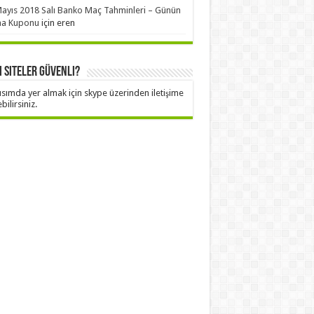
ayıs 2018 Salı Banko Maç Tahminleri – Günün
aa Kuponu
için
eren
 Siteler Güvenli?
ısımda yer almak için skype üzerinden iletişime
bilirsiniz.