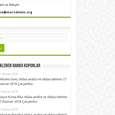
am ve İletişim
pe@mactahmin.org
Eklenen Banko Kuponlar
7 Haziran 2018
eksika İsveç iddaa analizi ve iddaa tahmini 27
aziran 2018 Çarşamba
7 Haziran 2018
sviçre Kosta Rika iddaa analizi ve iddaa tahmini
7 Haziran 2018 Çarşamba
7 Haziran 2018
ırbistan Brezilya iddaa analizi ve iddaa tahmini