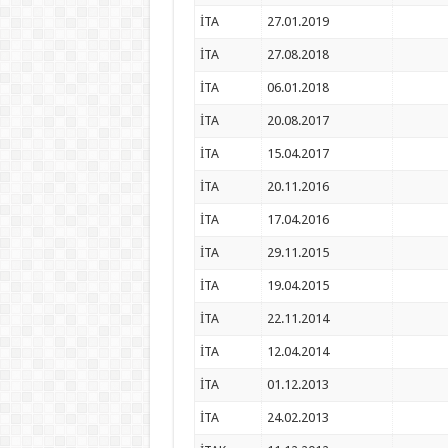
İTA
27.01.2019
İTA
27.08.2018
İTA
06.01.2018
İTA
20.08.2017
İTA
15.04.2017
İTA
20.11.2016
İTA
17.04.2016
İTA
29.11.2015
İTA
19.04.2015
İTA
22.11.2014
İTA
12.04.2014
İTA
01.12.2013
İTA
24.02.2013