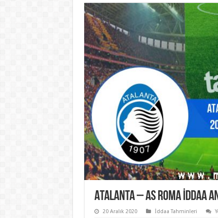
Atalanta – AS Roma İddaa An
20 Aralık 2020
İddaa Tahminleri
Y