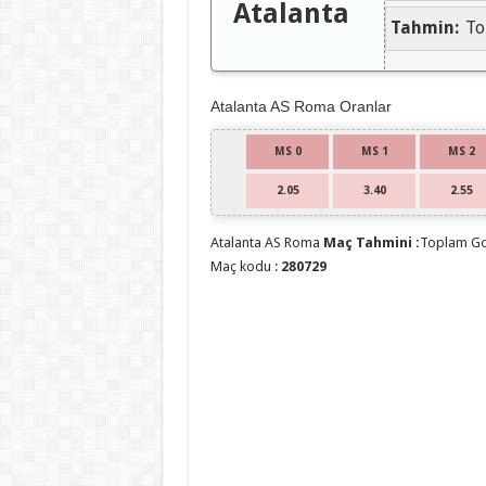
Atalanta
Tahmin:
To
Atalanta AS Roma Oranlar
MS 0
MS 1
MS 2
2.05
3.40
2.55
Atalanta AS Roma
Maç Tahmini :
Toplam Gol
Maç kodu :
280729