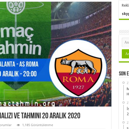
Rekl
sky
Son 
2
M
H
2
İ
2
alizi ve Tahmini 20 Aralık 2020
2
orumlar
1,185 Görüntülenme
S