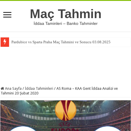
Maç Tahmin
İddaa Taminleri – Banko Tahminler
Pardubice vs Sparta Praha Maç Tahmini ve Sonucu 03.08.2025
Ana Sayfa
/
İddaa Tahminleri
/
AS Roma – KAA Gent İddaa Analizi ve
Tahmini 20 Şubat 2020