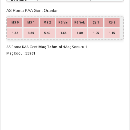
AS Roma
AS Roma KAA Gent Oranlar
MS 0
MS 1
MS 2
KG Var
KG Yok
ÇŞ 1
ÇŞ 2
1.32
3.80
5.40
1.65
1.80
1.05
1.15
AS Roma KAA Gent
Maç Tahmini :
Maç Sonucu 1
Maç kodu :
55961