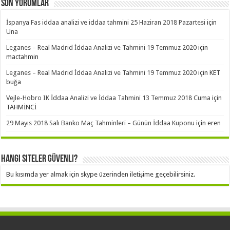
Son Yorumlar
İspanya Fas iddaa analizi ve iddaa tahmini 25 Haziran 2018 Pazartesi
için
Una
Leganes – Real Madrid İddaa Analizi ve Tahmini 19 Temmuz 2020
için
mactahmin
Leganes – Real Madrid İddaa Analizi ve Tahmini 19 Temmuz 2020
için
KET
buğa
Vejle-Hobro IK İddaa Analizi ve İddaa Tahmini 13 Temmuz 2018 Cuma
için
TAHMİNCİ
29 Mayıs 2018 Salı Banko Maç Tahminleri – Günün İddaa Kuponu
için
eren
Hangi Siteler Güvenli?
Bu kısımda yer almak için skype üzerinden iletişime geçebilirsiniz.