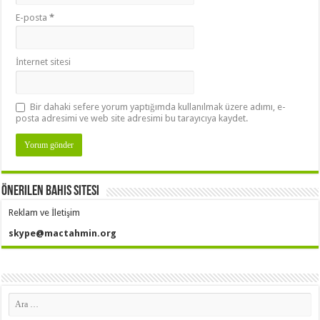
E-posta
*
İnternet sitesi
Bir dahaki sefere yorum yaptığımda kullanılmak üzere adımı, e-
posta adresimi ve web site adresimi bu tarayıcıya kaydet.
Önerilen Bahis Sitesi
Reklam ve İletişim
skype@mactahmin.org