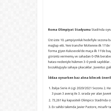
Roma Olimpiyat Stadyumu
Stadı’nda oy
Üst üste 10. şampiyonluk hedefiyle sezona ba
mağlup etti. Yeni transfer McKennie ilk 11’de
forma giyen Kulusevski’de maça ilk 11’de başl
görüntü vermemiş ve sahadan 0-0’lık beraberlik
hatası nedeniyle hükmen 3-0 yenik sayıldılar
bozukluğuyla sahaya çıkacaklar. Juventus gali
İddaa oynarken baz alına bilecek öneri
İtalya Serie A Ligi 2020/2021 Sezonu 2. Ha
3 puan 3 averaj ile 3. sırada yer alan Juvent
73,261 kişi kapasiteli Olimpico Stadı’nda
Ev sahibi takımda Javier Pastore, misafir 