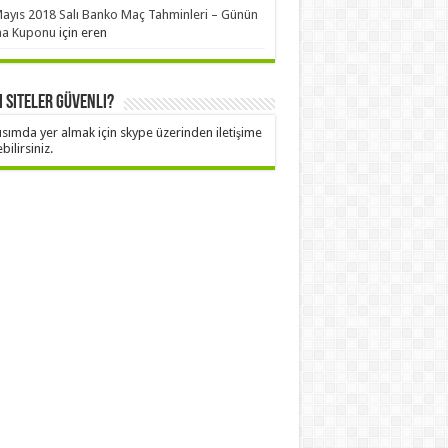
ayıs 2018 Salı Banko Maç Tahminleri – Günün
aa Kuponu
için
eren
 Siteler Güvenli?
ısımda yer almak için skype üzerinden iletişime
bilirsiniz.