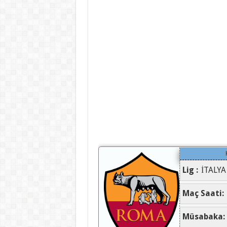
Lig :
İTALYA
Maç Saati:
Müsabaka: