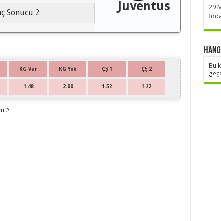
Juventus
29 M
ç Sonucu 2
İdd
Hangi
Bu k
KG Var
KG Yok
ÇŞ 1
ÇŞ 2
geçe
1.48
2.00
1.52
1.22
u 2