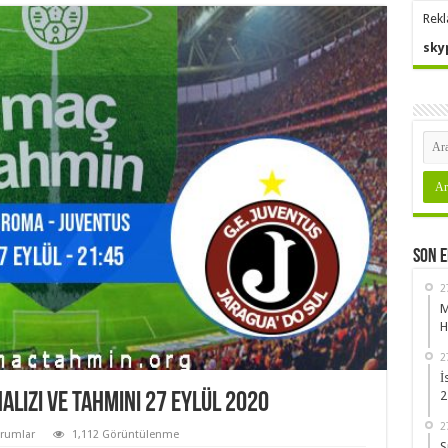
Rekl
sky
Son 
2
M
H
2
İ
2
alizi ve Tahmini 27 Eylül 2020
2
rumlar
1,112 Görüntülenme
S