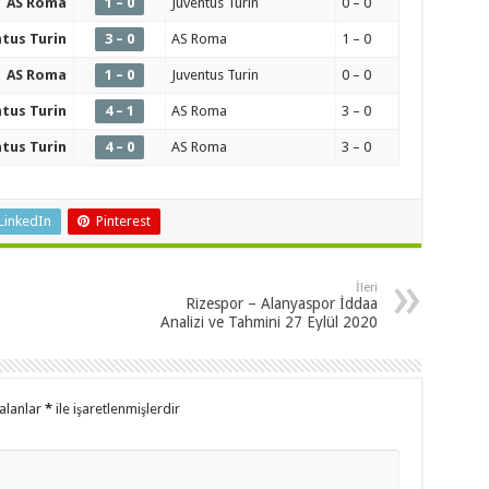
AS Roma
1 – 0
Juventus Turin
0 – 0
ntus Turin
3 – 0
AS Roma
1 – 0
AS Roma
1 – 0
Juventus Turin
0 – 0
ntus Turin
4 – 1
AS Roma
3 – 0
ntus Turin
4 – 0
AS Roma
3 – 0
LinkedIn
Pinterest
İleri
Rizespor – Alanyaspor İddaa
Analizi ve Tahmini 27 Eylül 2020
 alanlar
*
ile işaretlenmişlerdir